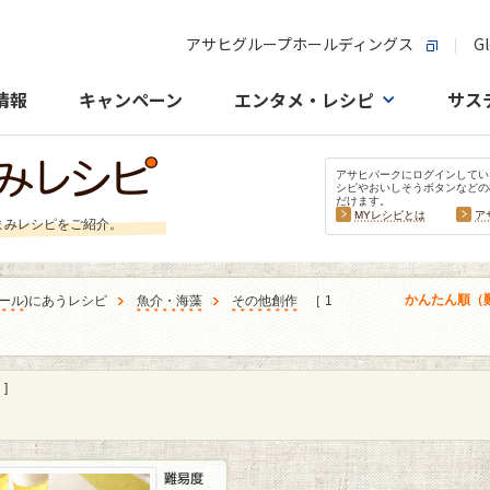
アサヒグループホールディングス
Gl
情報
キャンペーン
エンタメ・レシピ
サス
アサヒパークにログインしてい
シピやおいしそうボタンなどの
だけます。
MYレシピとは
ア
まみレシピをご紹介。
かんたん順（
ール
)にあうレシピ
魚介・海藻
その他創作
［ 1
]