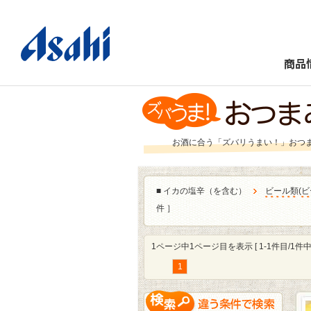
商品
お酒に合う「ズバリうまい！」おつ
■
イカの塩辛（を含む）
ビール類
(
ビ
件 ］
1ページ中1ページ目を表示 [ 1-1件目/1件中 
1