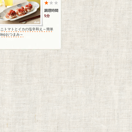
5分
ミニトマトとイカの塩辛和え～簡単
stepおつまみ～