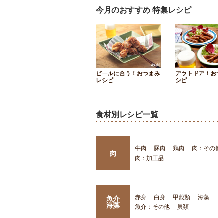
今月のおすすめ 特集レシピ
ビールに合う！おつまみ
アウトドア！お
レシピ
シピ
食材別レシピ一覧
牛肉
豚肉
鶏肉
肉：その
肉
肉：加工品
赤身
白身
甲殻類
海藻
魚介
海藻
魚介：その他
貝類