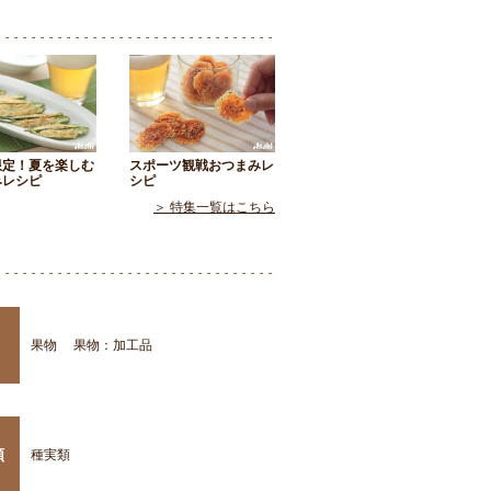
限定！夏を楽しむ
スポーツ観戦おつまみレ
みレシピ
シピ
＞ 特集一覧はこちら
果物
果物：加工品
類
種実類