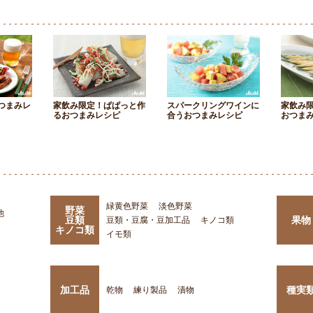
つまみレ
家飲み限定！ぱぱっと作
スパークリングワインに
家飲み
るおつまみレシピ
合うおつまみレシピ
おつま
緑黄色野菜
淡色野菜
野菜
他
豆類
果物
豆類・豆腐・豆加工品
キノコ類
キノコ類
イモ類
加工品
種実
乾物
練り製品
漬物