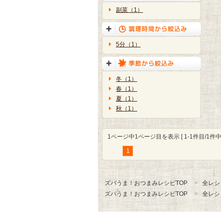
副菜（1）
5分（1）
冬（1）
春（1）
夏（1）
秋（1）
1ページ中1ページ目を表示 [ 1-1件目/1件中 
1
ズバうま！おつまみレシピTOP
全レシ
ズバうま！おつまみレシピTOP
全レシ