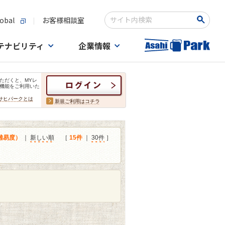
obal
お客様相談室
検索キーワード入力
テナビリティ
企業情報
ただくと、MYレ
機能をご利用いた
サヒパークとは
新規ご利用はコチラ
難易度）
｜
新しい順
［
15件
｜
30件
］