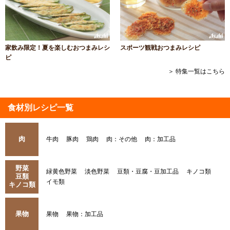
家飲み限定！夏を楽しむおつまみレシ
スポーツ観戦おつまみレシピ
ピ
＞ 特集一覧はこちら
食材別レシピ一覧
肉
牛肉
豚肉
鶏肉
肉：その他
肉：加工品
野菜
緑黄色野菜
淡色野菜
豆類・豆腐・豆加工品
キノコ類
豆類
イモ類
キノコ類
果物
果物
果物：加工品