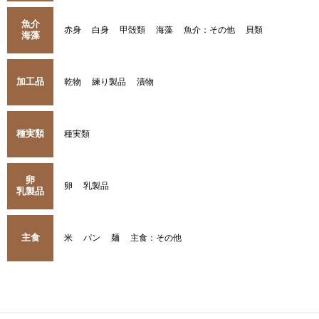
魚介
赤身
白身
甲殻類
海藻
魚介：その他
貝類
海藻
加工品
乾物
練り製品
漬物
種実類
種実類
卵
卵
乳製品
乳製品
主食
米
パン
麺
主食：その他