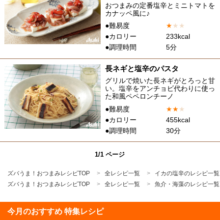
おつまみの定番塩辛とミニトマトを
カナッペ風に♪
●難易度
★
★
★
●カロリー
233kcal
●調理時間
5分
長ネギと塩辛のパスタ
グリルで焼いた長ネギがとろっと甘
い。塩辛をアンチョビ代わりに使っ
た和風ペペロンチーノ
●難易度
★
★
★
●カロリー
455kcal
●調理時間
30分
1/1 ページ
ズバうま！おつまみレシピTOP
全レシピ一覧
イカの塩辛のレシピ一覧
ズバうま！おつまみレシピTOP
全レシピ一覧
魚介・海藻のレシピ一覧
今月のおすすめ 特集レシピ