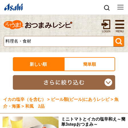
新しい順
簡単順
イカの塩辛（を含む） > ビール類(ビール)にあうレシピ > 魚
介・海藻 > 和風 2品
ミニトマトとイカの塩辛和え～簡
単3stepおつまみ～