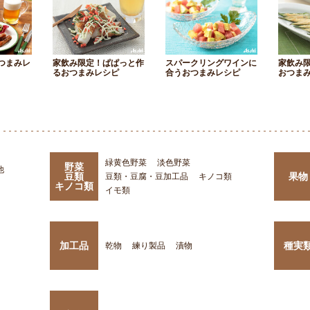
つまみレ
家飲み限定！ぱぱっと作
スパークリングワインに
家飲み
るおつまみレシピ
合うおつまみレシピ
おつま
緑黄色野菜
淡色野菜
野菜
他
豆類
果物
豆類・豆腐・豆加工品
キノコ類
キノコ類
イモ類
加工品
種実
乾物
練り製品
漬物