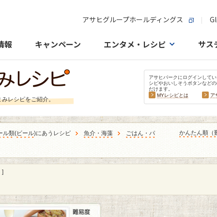
アサヒグループホールディングス
Gl
情報
キャンペーン
エンタメ・レシピ
サス
アサヒパークにログインしてい
シピやおいしそうボタンなどの
だけます。
MYレシピとは
ア
まみレシピをご紹介。
かんたん順（
ール類
(
ビール
)にあうレシピ
魚介・海藻
ごはん・パ
]