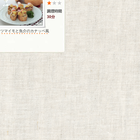
30分
サツマイモと魚介のカナッペ風