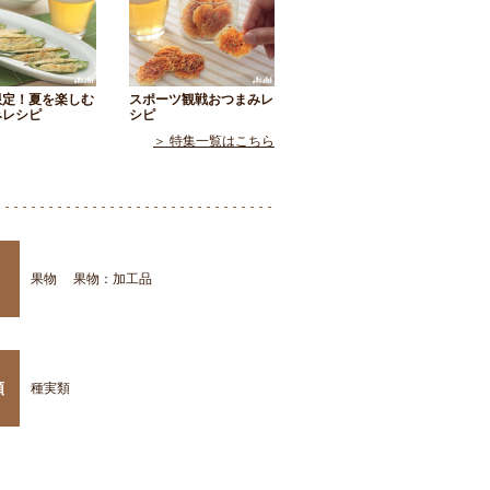
限定！夏を楽しむ
スポーツ観戦おつまみレ
みレシピ
シピ
＞ 特集一覧はこちら
果物
果物：加工品
類
種実類