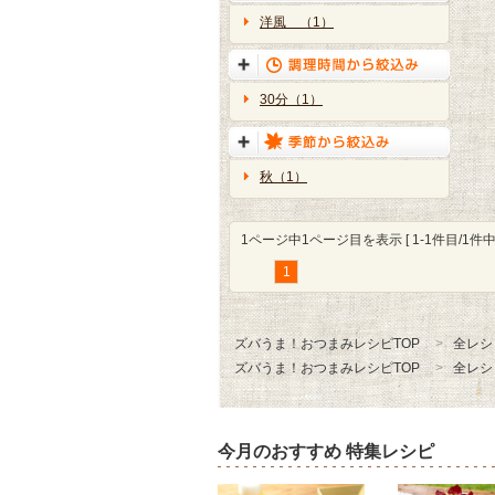
洋風 （1）
30分（1）
秋（1）
1ページ中1ページ目を表示 [ 1-1件目/1件中 
1
ズバうま！おつまみレシピTOP
全レシ
ズバうま！おつまみレシピTOP
全レシ
今月のおすすめ 特集レシピ