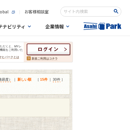
obal
お客様相談室
検索キーワード入力
テナビリティ
企業情報
ただくと、MYレ
機能をご利用いた
サヒパークとは
新規ご利用はコチラ
難易度）
｜
新しい順
［
15件
｜
30件
］