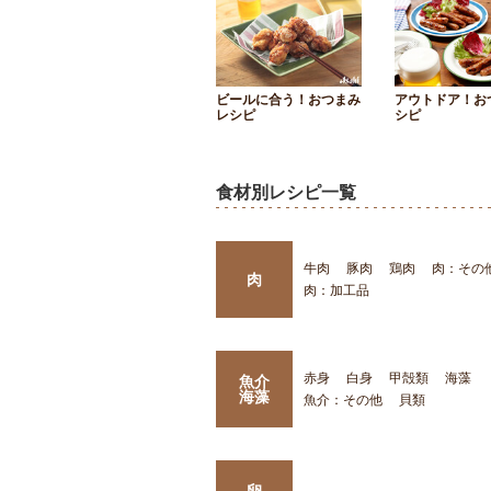
ビールに合う！おつまみ
アウトドア！お
レシピ
シピ
食材別レシピ一覧
牛肉
豚肉
鶏肉
肉：その
肉
肉：加工品
赤身
白身
甲殻類
海藻
魚介
海藻
魚介：その他
貝類
卵