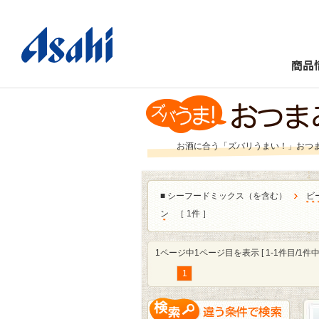
商品
お酒に合う「ズバリうまい！」おつ
■
シーフードミックス（を含む）
ビ
ン
［ 1件 ］
1ページ中1ページ目を表示 [ 1-1件目/1件中 
1