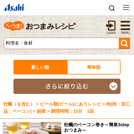
新しい順
簡単順
牡蠣（を含む） > ビール類(ビール)にあうレシピ > 肉(肉：加工
品：ベーコン) > 副菜 > 調理時間：15分 1品
牡蠣のベーコン巻き～簡単3step
おつまみ～