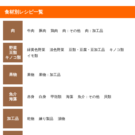
食材別レシピ一覧
肉
牛肉
豚肉
鶏肉
肉：その他
肉：加工品
野菜
緑黄色野菜
淡色野菜
豆類・豆腐・豆加工品
キノコ類
豆類
イモ類
キノコ類
果物
果物
果物：加工品
魚介
赤身
白身
甲殻類
海藻
魚介：その他
貝類
海藻
加工品
乾物
練り製品
漬物