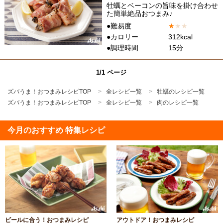
牡蠣とベーコンの旨味を掛け合わせ
た簡単絶品おつまみ♪
●難易度
★
★
★
●カロリー
312kcal
●調理時間
15分
1/1 ページ
ズバうま！おつまみレシピTOP
全レシピ一覧
牡蠣のレシピ一覧
ズバうま！おつまみレシピTOP
全レシピ一覧
肉のレシピ一覧
今月のおすすめ 特集レシピ
ビールに合う！おつまみレシピ
アウトドア！おつまみレシピ