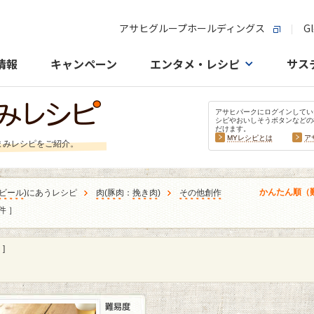
アサヒグループホールディングス
Gl
情報
キャンペーン
エンタメ・レシピ
サス
アサヒパークにログインしてい
シピやおいしそうボタンなどの
だけます。
MYレシピとは
ア
まみレシピをご紹介。
かんたん順（
ビール
)にあうレシピ
肉
(
豚肉
：
挽き肉
)
その他創作
件 ］
]