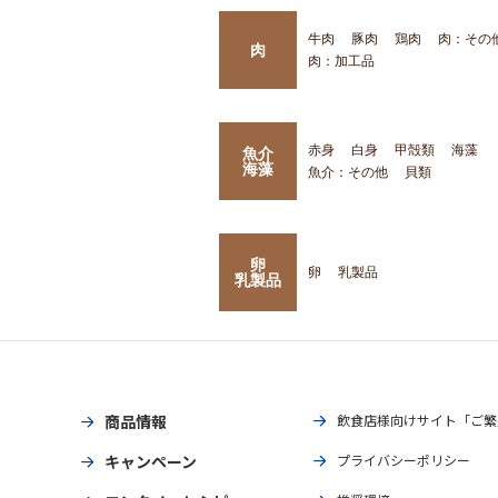
牛肉
豚肉
鶏肉
肉：その
肉
肉：加工品
赤身
白身
甲殻類
海藻
魚介
海藻
魚介：その他
貝類
卵
卵
乳製品
乳製品
商品情報
飲食店様向けサイト「ご繁
キャンペーン
プライバシーポリシー