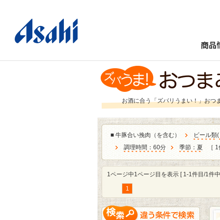
商品
お酒に合う「ズバリうまい！」おつ
■
牛豚合い挽肉（を含む）
ビール類
(
調理時間：60分
季節：夏
［ 1
1ページ中1ページ目を表示 [ 1-1件目/1件中 
1