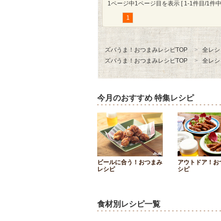
1ページ中1ページ目を表示 [ 1-1件目/1件中 
1
ズバうま！おつまみレシピTOP
全レシ
ズバうま！おつまみレシピTOP
全レシ
今月のおすすめ 特集レシピ
ビールに合う！おつまみ
アウトドア！お
レシピ
シピ
食材別レシピ一覧