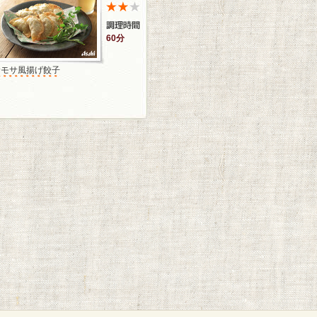
60分
サモサ風揚げ餃子