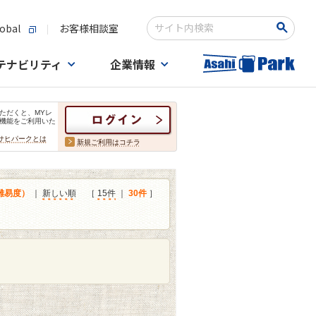
obal
お客様相談室
検索キーワード入力
テナビリティ
企業情報
ただくと、MYレ
機能をご利用いた
サヒパークとは
新規ご利用はコチラ
難易度）
｜
新しい順
［
15件
｜
30件
］