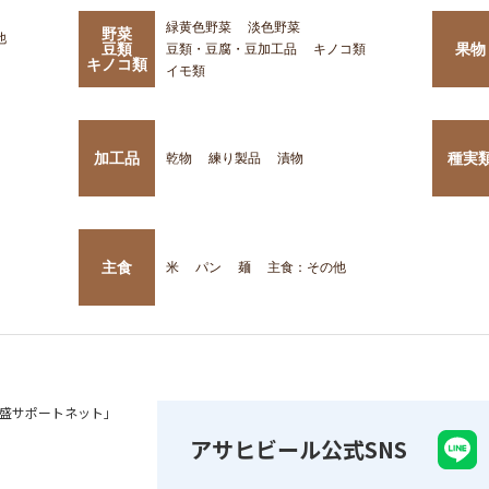
緑黄色野菜
淡色野菜
野菜
他
豆類
果物
豆類・豆腐・豆加工品
キノコ類
キノコ類
イモ類
加工品
種実
乾物
練り製品
漬物
主食
米
パン
麺
主食：その他
盛サポートネット」
アサヒビール公式SNS