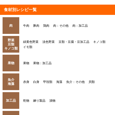
食材別レシピ一覧
肉
牛肉
豚肉
鶏肉
肉：その他
肉：加工品
野菜
緑黄色野菜
淡色野菜
豆類・豆腐・豆加工品
キノコ類
豆類
イモ類
キノコ類
果物
果物
果物：加工品
魚介
赤身
白身
甲殻類
海藻
魚介：その他
貝類
海藻
加工品
乾物
練り製品
漬物