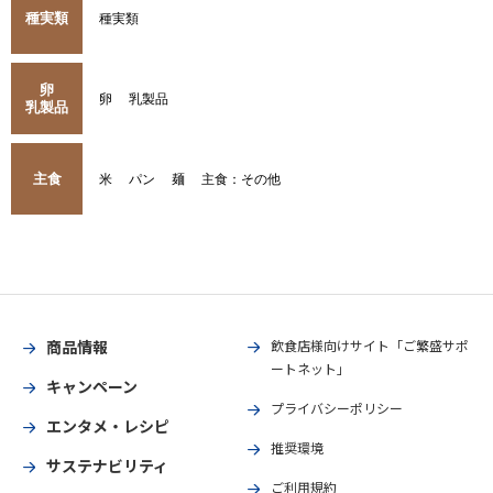
種実類
種実類
卵
卵
乳製品
乳製品
主食
米
パン
麺
主食：その他
商品情報
飲食店様向けサイト「ご繁盛サポ
ートネット」
キャンペーン
プライバシーポリシー
エンタメ・レシピ
推奨環境
サステナビリティ
ご利用規約