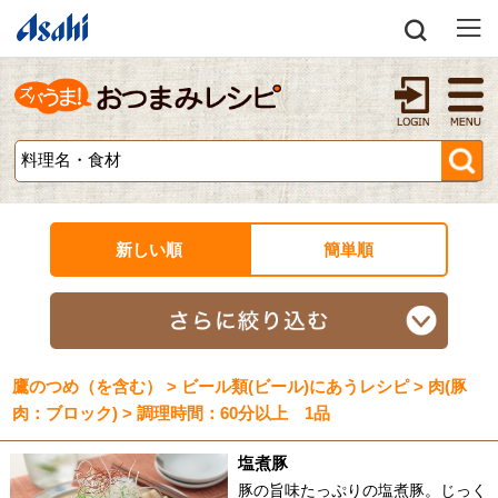
新しい順
簡単順
鷹のつめ（を含む） > ビール類(ビール)にあうレシピ > 肉(豚
肉：ブロック) > 調理時間：60分以上 1品
塩煮豚
豚の旨味たっぷりの塩煮豚。じっく