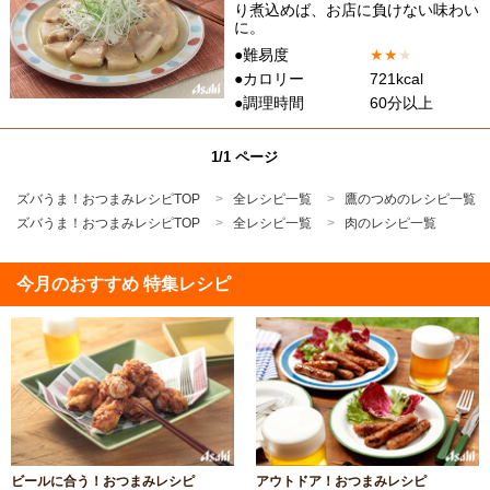
り煮込めば、お店に負けない味わい
に。
●難易度
★
★
★
●カロリー
721kcal
●調理時間
60分以上
1/1 ページ
ズバうま！おつまみレシピTOP
全レシピ一覧
鷹のつめのレシピ一覧
ズバうま！おつまみレシピTOP
全レシピ一覧
肉のレシピ一覧
今月のおすすめ 特集レシピ
ビールに合う！おつまみレシピ
アウトドア！おつまみレシピ