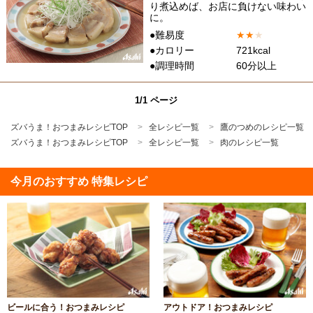
り煮込めば、お店に負けない味わい
に。
●難易度
★
★
★
●カロリー
721kcal
●調理時間
60分以上
1/1 ページ
ズバうま！おつまみレシピTOP
全レシピ一覧
鷹のつめのレシピ一覧
ズバうま！おつまみレシピTOP
全レシピ一覧
肉のレシピ一覧
今月のおすすめ 特集レシピ
ビールに合う！おつまみレシピ
アウトドア！おつまみレシピ