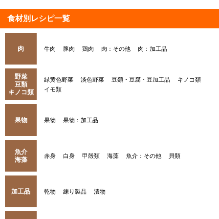
食材別レシピ一覧
肉
牛肉
豚肉
鶏肉
肉：その他
肉：加工品
野菜
緑黄色野菜
淡色野菜
豆類・豆腐・豆加工品
キノコ類
豆類
イモ類
キノコ類
果物
果物
果物：加工品
魚介
赤身
白身
甲殻類
海藻
魚介：その他
貝類
海藻
加工品
乾物
練り製品
漬物