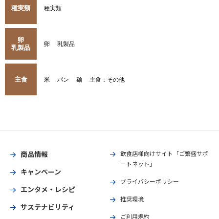
種実類
種実類
卵
卵
乳製品
乳製品
主食
米
パン
麺
主食：その他
商品情報
飲食店様向けサイト「ご繁盛サポ
ートネット」
キャンペーン
プライバシーポリシー
エンタメ・レシピ
推奨環境
サステナビリティ
ご利用規約