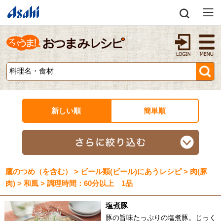
新しい順
簡単順
鷹のつめ（を含む） > ビール類(ビール)にあうレシピ > 肉(豚
肉) > 和風 > 調理時間：60分以上 1品
塩煮豚
豚の旨味たっぷりの塩煮豚。じっく