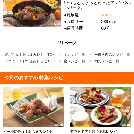
いつもとちょっと違ったアレンジハ
ンバーグ。
●難易度
★
★
★
●カロリー
269kcal
●調理時間
60分
1/1 ページ
ズバうま！おつまみレシピTOP
全レシピ一覧
牛挽き肉のレシピ一覧
ズバうま！おつまみレシピTOP
全レシピ一覧
肉のレシピ一覧
今月のおすすめ 特集レシピ
ビールに合う！おつまみレシピ
アウトドア！おつまみレシピ