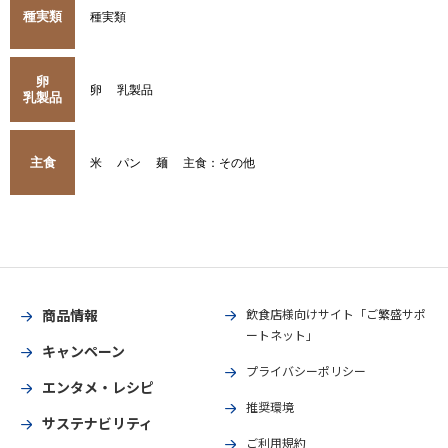
種実類
種実類
卵
卵
乳製品
乳製品
主食
米
パン
麺
主食：その他
商品情報
飲食店様向けサイト「ご繁盛サポ
ートネット」
キャンペーン
プライバシーポリシー
エンタメ・レシピ
推奨環境
サステナビリティ
ご利用規約