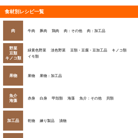
食材別レシピ一覧
肉
牛肉
豚肉
鶏肉
肉：その他
肉：加工品
野菜
緑黄色野菜
淡色野菜
豆類・豆腐・豆加工品
キノコ類
豆類
イモ類
キノコ類
果物
果物
果物：加工品
魚介
赤身
白身
甲殻類
海藻
魚介：その他
貝類
海藻
加工品
乾物
練り製品
漬物