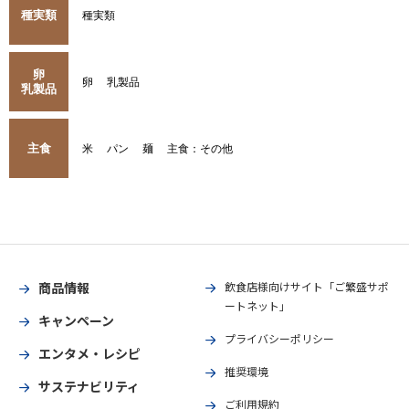
種実類
種実類
卵
卵
乳製品
乳製品
主食
米
パン
麺
主食：その他
商品情報
飲食店様向けサイト「ご繁盛サポ
ートネット」
キャンペーン
プライバシーポリシー
エンタメ・レシピ
推奨環境
サステナビリティ
ご利用規約