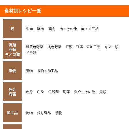
食材別レシピ一覧
肉
牛肉
豚肉
鶏肉
肉：その他
肉：加工品
野菜
緑黄色野菜
淡色野菜
豆類・豆腐・豆加工品
キノコ類
豆類
イモ類
キノコ類
果物
果物
果物：加工品
魚介
赤身
白身
甲殻類
海藻
魚介：その他
貝類
海藻
加工品
乾物
練り製品
漬物