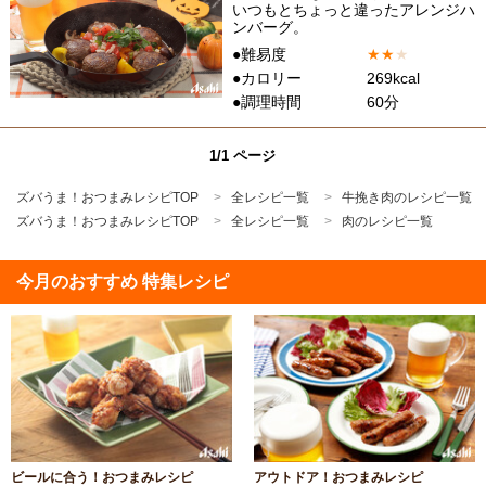
いつもとちょっと違ったアレンジハ
ンバーグ。
●難易度
★
★
★
●カロリー
269kcal
●調理時間
60分
1/1 ページ
ズバうま！おつまみレシピTOP
全レシピ一覧
牛挽き肉のレシピ一覧
ズバうま！おつまみレシピTOP
全レシピ一覧
肉のレシピ一覧
今月のおすすめ 特集レシピ
ビールに合う！おつまみレシピ
アウトドア！おつまみレシピ