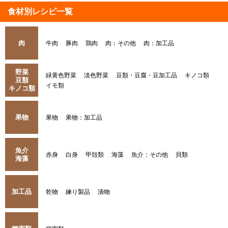
食材別レシピ一覧
肉
牛肉
豚肉
鶏肉
肉：その他
肉：加工品
野菜
緑黄色野菜
淡色野菜
豆類・豆腐・豆加工品
キノコ類
豆類
イモ類
キノコ類
果物
果物
果物：加工品
魚介
赤身
白身
甲殻類
海藻
魚介：その他
貝類
海藻
加工品
乾物
練り製品
漬物