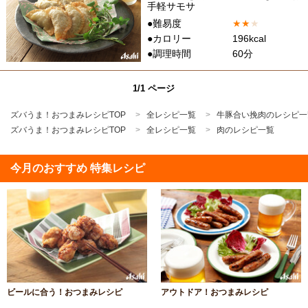
手軽サモサ
●難易度
★
★
★
●カロリー
196kcal
●調理時間
60分
1/1 ページ
ズバうま！おつまみレシピTOP
全レシピ一覧
牛豚合い挽肉のレシピ一
ズバうま！おつまみレシピTOP
全レシピ一覧
肉のレシピ一覧
今月のおすすめ 特集レシピ
ビールに合う！おつまみレシピ
アウトドア！おつまみレシピ