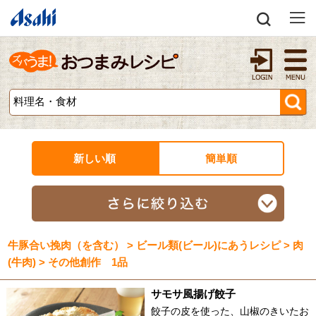
新しい順
簡単順
牛豚合い挽肉（を含む） > ビール類(ビール)にあうレシピ > 肉
(牛肉) > その他創作 1品
サモサ風揚げ餃子
餃子の皮を使った、山椒のきいたお