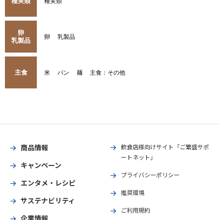
種実類
種実類
卵
卵
乳製品
乳製品
主食
米
パン
麺
主食：その他
商品情報
飲食店様向けサイト「ご繁盛サポ
ートネット」
キャンペーン
プライバシーポリシー
エンタメ・レシピ
推奨環境
サステナビリティ
ご利用規約
企業情報