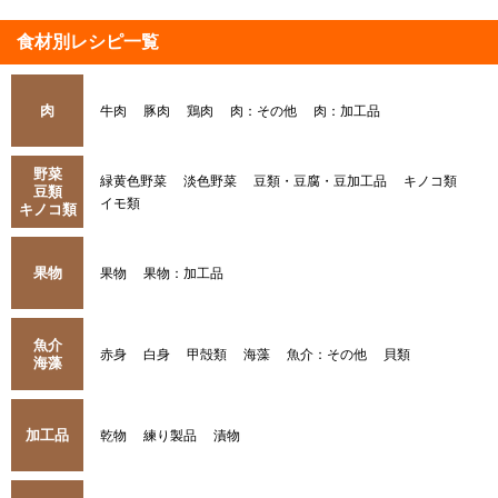
食材別レシピ一覧
肉
牛肉
豚肉
鶏肉
肉：その他
肉：加工品
野菜
緑黄色野菜
淡色野菜
豆類・豆腐・豆加工品
キノコ類
豆類
イモ類
キノコ類
果物
果物
果物：加工品
魚介
赤身
白身
甲殻類
海藻
魚介：その他
貝類
海藻
加工品
乾物
練り製品
漬物