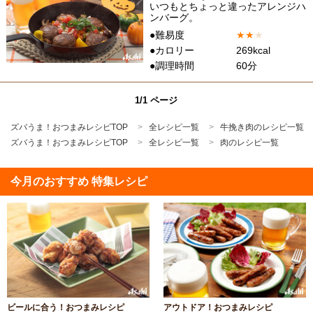
いつもとちょっと違ったアレンジハ
ンバーグ。
●難易度
★
★
★
●カロリー
269kcal
●調理時間
60分
1/1 ページ
ズバうま！おつまみレシピTOP
全レシピ一覧
牛挽き肉のレシピ一覧
ズバうま！おつまみレシピTOP
全レシピ一覧
肉のレシピ一覧
今月のおすすめ 特集レシピ
ビールに合う！おつまみレシピ
アウトドア！おつまみレシピ