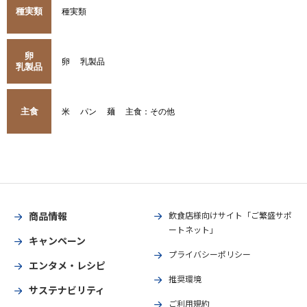
種実類
種実類
卵
卵
乳製品
乳製品
主食
米
パン
麺
主食：その他
商品情報
飲食店様向けサイト「ご繁盛サポ
ートネット」
キャンペーン
プライバシーポリシー
エンタメ・レシピ
推奨環境
サステナビリティ
ご利用規約