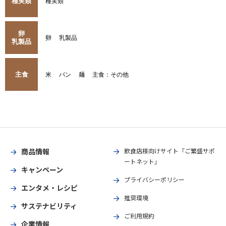
種実類
種実類
卵
卵
乳製品
乳製品
主食
米
パン
麺
主食：その他
商品情報
飲食店様向けサイト「ご繁盛サポ
ートネット」
キャンペーン
プライバシーポリシー
エンタメ・レシピ
推奨環境
サステナビリティ
ご利用規約
企業情報