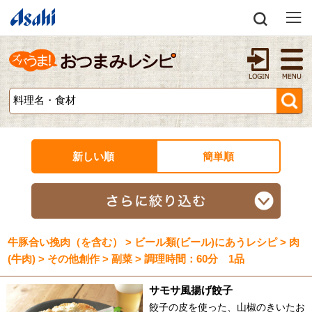
新しい順
簡単順
牛豚合い挽肉（を含む） > ビール類(ビール)にあうレシピ > 肉
(牛肉) > その他創作 > 副菜 > 調理時間：60分 1品
サモサ風揚げ餃子
餃子の皮を使った、山椒のきいたお