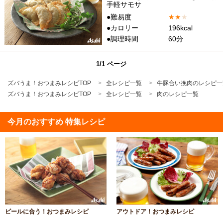
手軽サモサ
●難易度
★
★
★
●カロリー
196kcal
●調理時間
60分
1/1 ページ
ズバうま！おつまみレシピTOP
全レシピ一覧
牛豚合い挽肉のレシピ一
ズバうま！おつまみレシピTOP
全レシピ一覧
肉のレシピ一覧
今月のおすすめ 特集レシピ
ビールに合う！おつまみレシピ
アウトドア！おつまみレシピ