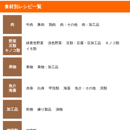
食材別レシピ一覧
肉
牛肉
豚肉
鶏肉
肉：その他
肉：加工品
野菜
緑黄色野菜
淡色野菜
豆類・豆腐・豆加工品
キノコ類
豆類
イモ類
キノコ類
果物
果物
果物：加工品
魚介
赤身
白身
甲殻類
海藻
魚介：その他
貝類
海藻
加工品
乾物
練り製品
漬物