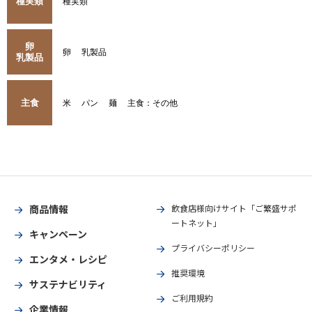
種実類
種実類
卵
卵
乳製品
乳製品
主食
米
パン
麺
主食：その他
商品情報
飲食店様向けサイト「ご繁盛サポ
ートネット」
キャンペーン
プライバシーポリシー
エンタメ・レシピ
推奨環境
サステナビリティ
ご利用規約
企業情報