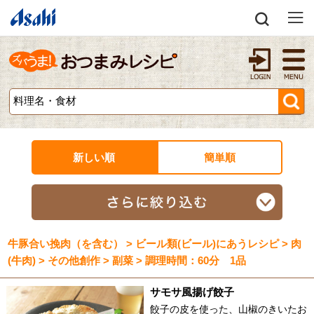
新しい順
簡単順
牛豚合い挽肉（を含む） > ビール類(ビール)にあうレシピ > 肉
(牛肉) > その他創作 > 副菜 > 調理時間：60分 1品
サモサ風揚げ餃子
餃子の皮を使った、山椒のきいたお