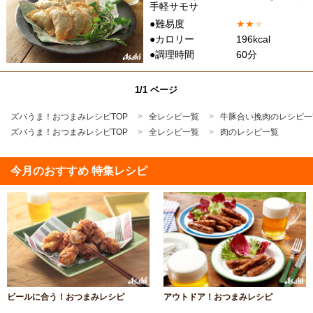
手軽サモサ
●難易度
★
★
★
●カロリー
196kcal
●調理時間
60分
1/1 ページ
ズバうま！おつまみレシピTOP
全レシピ一覧
牛豚合い挽肉のレシピ一
ズバうま！おつまみレシピTOP
全レシピ一覧
肉のレシピ一覧
今月のおすすめ 特集レシピ
ビールに合う！おつまみレシピ
アウトドア！おつまみレシピ