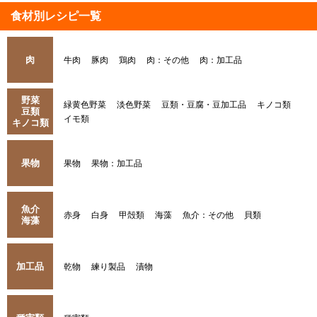
食材別レシピ一覧
肉
牛肉
豚肉
鶏肉
肉：その他
肉：加工品
野菜
緑黄色野菜
淡色野菜
豆類・豆腐・豆加工品
キノコ類
豆類
イモ類
キノコ類
果物
果物
果物：加工品
魚介
赤身
白身
甲殻類
海藻
魚介：その他
貝類
海藻
加工品
乾物
練り製品
漬物