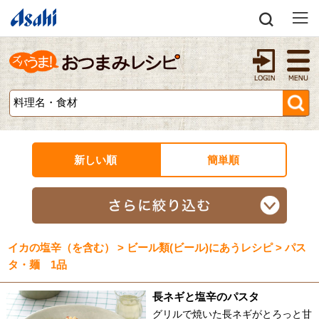
新しい順
簡単順
イカの塩辛（を含む） > ビール類(ビール)にあうレシピ > パス
タ・麺 1品
長ネギと塩辛のパスタ
グリルで焼いた長ネギがとろっと甘