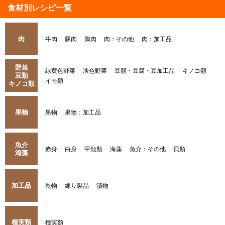
食材別レシピ一覧
肉
牛肉
豚肉
鶏肉
肉：その他
肉：加工品
野菜
緑黄色野菜
淡色野菜
豆類・豆腐・豆加工品
キノコ類
豆類
イモ類
キノコ類
果物
果物
果物：加工品
魚介
赤身
白身
甲殻類
海藻
魚介：その他
貝類
海藻
加工品
乾物
練り製品
漬物
種実類
種実類