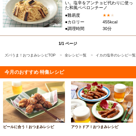
い。塩辛をアンチョビ代わりに使っ
た和風ペペロンチーノ
●難易度
★
★
★
●カロリー
455kcal
●調理時間
30分
1/1 ページ
ズバうま！おつまみレシピTOP
全レシピ一覧
イカの塩辛のレシピ一覧
今月のおすすめ 特集レシピ
ビールに合う！おつまみレシピ
アウトドア！おつまみレシピ