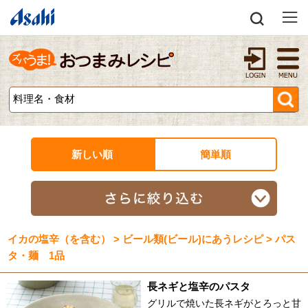
新しい順
簡単順
イカの塩辛（を含む） > ビール類(ビール)にあうレシピ > パス
タ・麺 1品
長ネギと塩辛のパスタ
グリルで焼いた長ネギがとろっと甘