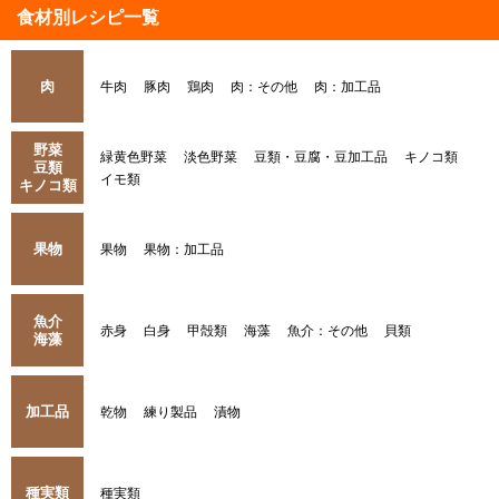
食材別レシピ一覧
肉
牛肉
豚肉
鶏肉
肉：その他
肉：加工品
野菜
緑黄色野菜
淡色野菜
豆類・豆腐・豆加工品
キノコ類
豆類
イモ類
キノコ類
果物
果物
果物：加工品
魚介
赤身
白身
甲殻類
海藻
魚介：その他
貝類
海藻
加工品
乾物
練り製品
漬物
種実類
種実類