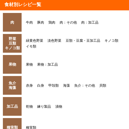
食材別レシピ一覧
肉
牛肉
豚肉
鶏肉
肉：その他
肉：加工品
野菜
緑黄色野菜
淡色野菜
豆類・豆腐・豆加工品
キノコ類
豆類
イモ類
キノコ類
果物
果物
果物：加工品
魚介
赤身
白身
甲殻類
海藻
魚介：その他
貝類
海藻
加工品
乾物
練り製品
漬物
種実類
種実類