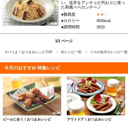
い。塩辛をアンチョビ代わりに使っ
た和風ペペロンチーノ
●難易度
★
★
★
●カロリー
455kcal
●調理時間
30分
1/1 ページ
ズバうま！おつまみレシピTOP
全レシピ一覧
イカの塩辛のレシピ一覧
今月のおすすめ 特集レシピ
ビールに合う！おつまみレシピ
アウトドア！おつまみレシピ