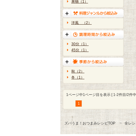
果物（1）
洋風 （2）
30分（1）
45分（1）
秋（2）
冬（1）
1ページ中1ページ目を表示 [ 1-2件目/2件中 
1
ズバうま！おつまみレシピTOP
全レシ