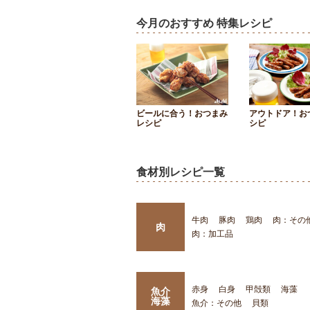
今月のおすすめ 特集レシピ
ビールに合う！おつまみ
アウトドア！お
レシピ
シピ
食材別レシピ一覧
牛肉
豚肉
鶏肉
肉：その
肉
肉：加工品
赤身
白身
甲殻類
海藻
魚介
海藻
魚介：その他
貝類