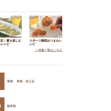
限定！夏を楽しむ
スポーツ観戦おつまみレ
みレシピ
シピ
＞ 特集一覧はこちら
果物
果物：加工品
類
種実類