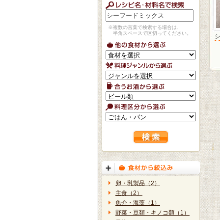
※複数の言葉で検索する場合は、
半角スペースで区切ってください。
卵・乳製品（2）
主食（2）
魚介・海藻（1）
野菜・豆類・キノコ類（1）