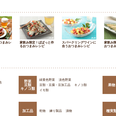
つまみレ
家飲み限定！ぱぱっと作
スパークリングワインに
家飲み
るおつまみレシピ
合うおつまみレシピ
おつま
緑黄色野菜
淡色野菜
野菜
他
豆類
果物
豆類・豆腐・豆加工品
キノコ類
キノコ類
イモ類
加工品
種実
乾物
練り製品
漬物