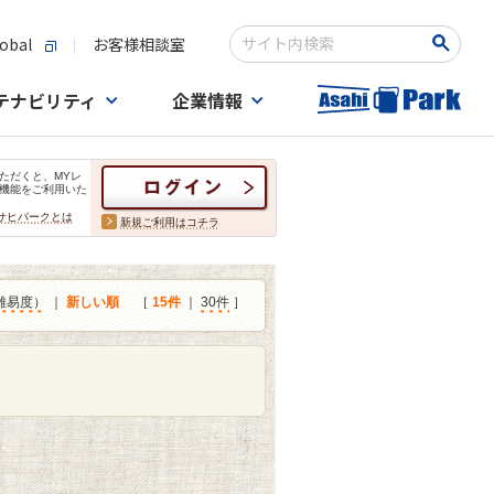
obal
お客様相談室
検索キーワード入力
テナビリティ
企業情報
ただくと、MYレ
機能をご利用いた
サヒパークとは
新規ご利用はコチラ
難易度）
｜
新しい順
［
15件
｜
30件
］