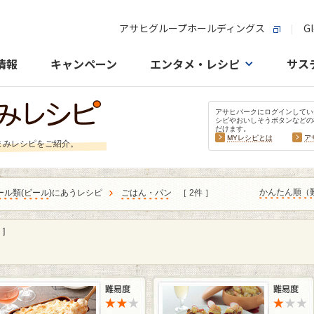
アサヒグループホールディングス
Gl
情報
キャンペーン
エンタメ・レシピ
サス
アサヒパークにログインしてい
シピやおいしそうボタンなどの
だけます。
MYレシピとは
ア
まみレシピをご紹介。
かんたん順（
ール類
(
ビール
)にあうレシピ
ごはん・パン
［ 2件 ］
]