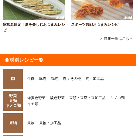
家飲み限定！夏を楽しむおつまみレシ
スポーツ観戦おつまみレシピ
ピ
＞ 特集一覧はこちら
食材別レシピ一覧
肉
牛肉
豚肉
鶏肉
肉：その他
肉：加工品
野菜
緑黄色野菜
淡色野菜
豆類・豆腐・豆加工品
キノコ類
豆類
イモ類
キノコ類
果物
果物
果物：加工品