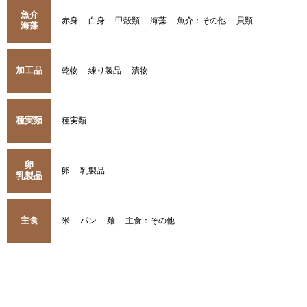
魚介
赤身
白身
甲殻類
海藻
魚介：その他
貝類
海藻
加工品
乾物
練り製品
漬物
種実類
種実類
卵
卵
乳製品
乳製品
主食
米
パン
麺
主食：その他