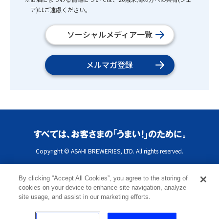
ア)はご遠慮ください。
ソーシャルメディア一覧
メルマガ登録
Copyright © ASAHI BREWERIES, LTD. All rights reserved.
By clicking “Accept All Cookies”, you agree to the storing of
cookies on your device to enhance site navigation, analyze
site usage, and assist in our marketing efforts.