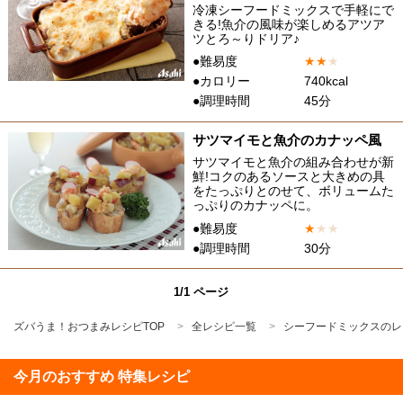
冷凍シーフードミックスで手軽にで
きる!魚介の風味が楽しめるアツア
ツとろ～りドリア♪
●難易度
★
★
★
●カロリー
740kcal
●調理時間
45分
サツマイモと魚介のカナッペ風
サツマイモと魚介の組み合わせが新
鮮!コクのあるソースと大きめの具
をたっぷりとのせて、ボリュームた
っぷりのカナッペに。
●難易度
★
★
★
●調理時間
30分
1/1 ページ
ズバうま！おつまみレシピTOP
全レシピ一覧
シーフードミックスのレ
今月のおすすめ 特集レシピ