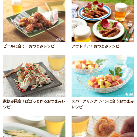
ビールに合う！おつまみレシピ
アウトドア！おつまみレシピ
家飲み限定！ぱぱっと作るおつまみレ
スパークリングワインに合うおつまみ
シピ
レシピ