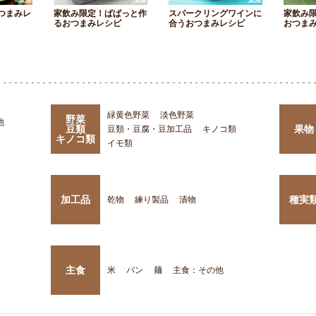
つまみレ
家飲み限定！ぱぱっと作
スパークリングワインに
家飲み
るおつまみレシピ
合うおつまみレシピ
おつま
緑黄色野菜
淡色野菜
野菜
他
豆類
果物
豆類・豆腐・豆加工品
キノコ類
キノコ類
イモ類
加工品
種実
乾物
練り製品
漬物
主食
米
パン
麺
主食：その他