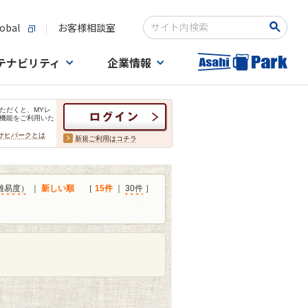
obal
お客様相談室
検索キーワード入力
テナビリティ
企業情報
ただくと、MYレ
機能をご利用いた
サヒパークとは
新規ご利用はコチラ
難易度）
｜
新しい順
［
15件
｜
30件
］