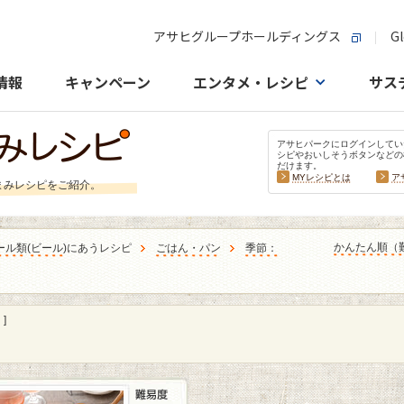
アサヒグループホールディングス
Gl
情報
キャンペーン
エンタメ・レシピ
サス
アサヒパークにログインしてい
シピやおいしそうボタンなどの
だけます。
MYレシピとは
ア
まみレシピをご紹介。
かんたん順（
ール類
(
ビール
)にあうレシピ
ごはん・パン
季節：
]