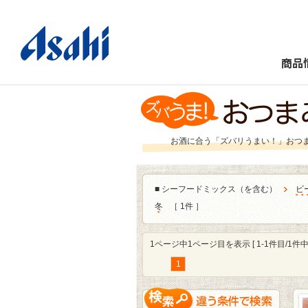
商品
お酒に合う「ズバリうまい！」おつ
■
シーフードミックス（を含む）
ビ
冬
［ 1件 ］
1ページ中1ページ目を表示 [ 1-1件目/1件中 
1