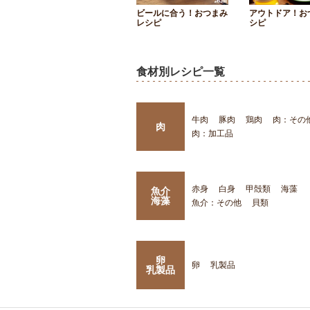
ビールに合う！おつまみ
アウトドア！お
レシピ
シピ
食材別レシピ一覧
牛肉
豚肉
鶏肉
肉：その
肉
肉：加工品
赤身
白身
甲殻類
海藻
魚介
海藻
魚介：その他
貝類
卵
卵
乳製品
乳製品