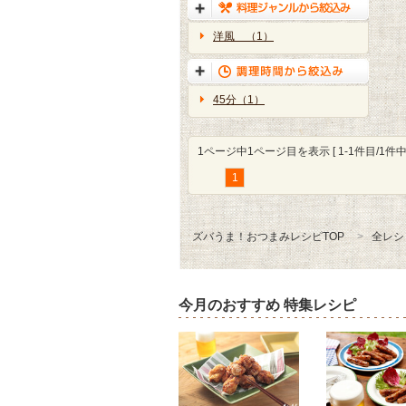
洋風 （1）
45分（1）
1ページ中1ページ目を表示 [ 1-1件目/1件中 
1
ズバうま！おつまみレシピTOP
全レシ
今月のおすすめ 特集レシピ