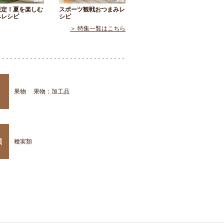
限定！夏を楽しむ
スポーツ観戦おつまみレ
みレシピ
シピ
＞ 特集一覧はこちら
果物
果物：加工品
類
種実類