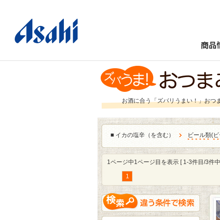
商品
お酒に合う「ズバリうまい！」おつ
■
イカの塩辛（を含む）
ビール類
(
ビ
1ページ中1ページ目を表示 [ 1-3件目/3件中 
1