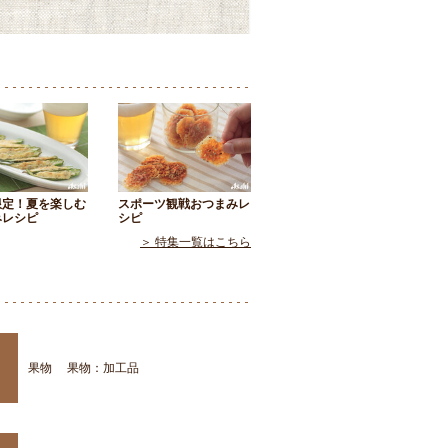
限定！夏を楽しむ
スポーツ観戦おつまみレ
みレシピ
シピ
＞ 特集一覧はこちら
果物
果物：加工品