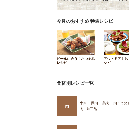
今月のおすすめ 特集レシピ
ビールに合う！おつまみ
アウトドア！お
レシピ
シピ
食材別レシピ一覧
牛肉
豚肉
鶏肉
肉：その
肉
肉：加工品