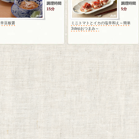
15分
5分
塩辛豆板醤
ミニトマトとイカの塩辛和え～簡単
3stepおつまみ～