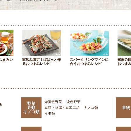
つまみレ
家飲み限定！ぱぱっと作
スパークリングワインに
家飲み
るおつまみレシピ
合うおつまみレシピ
おつま
緑黄色野菜
淡色野菜
野菜
他
豆類
果物
豆類・豆腐・豆加工品
キノコ類
キノコ類
イモ類