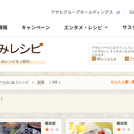
アサヒグループホールディングス
Gl
情報
キャンペーン
エンタメ・レシピ
サス
アサヒパークにログインしてい
シピやおいしそうボタンなどの
だけます。
MYレシピとは
ア
まみレシピをご紹介。
かんたん順（
ール
)にあうレシピ
副菜
［ 3件 ］
]