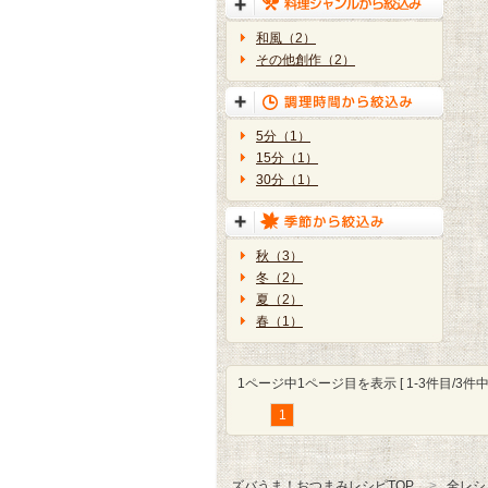
和風（2）
その他創作（2）
5分（1）
15分（1）
30分（1）
秋（3）
冬（2）
夏（2）
春（1）
1ページ中1ページ目を表示 [ 1-3件目/3件中 
1
ズバうま！おつまみレシピTOP
全レシ