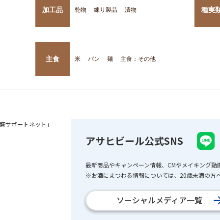
加工品
種実
乾物
練り製品
漬物
主食
米
パン
麺
主食：その他
盛サポートネット」
アサヒビール公式SNS
最新商品やキャンペーン情報、CMやメイキング動
※お酒にまつわる情報については、20歳未満の方へ
ソーシャルメディア一覧