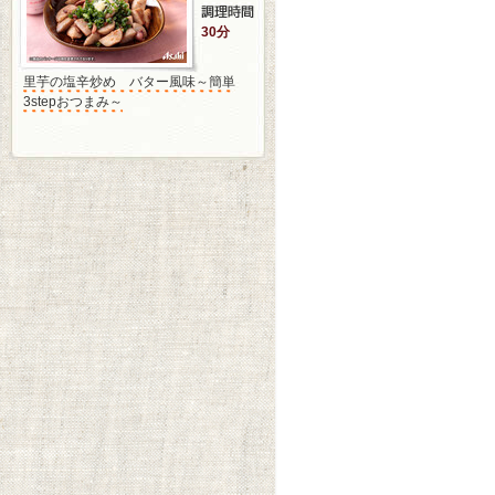
30分
里芋の塩辛炒め バター風味～簡単
3stepおつまみ～