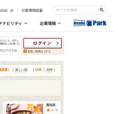
obal
お客様相談室
検索キーワード入力
テナビリティ
企業情報
ただくと、MYレ
機能をご利用いた
サヒパークとは
新規ご利用はコチラ
難易度）
｜
新しい順
［
15件
｜
30件
］