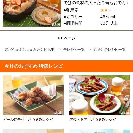
ではの食材の入ったご当地おでん♪
●難易度
★
★
★
●カロリー
467kcal
●調理時間
60分以上
1/1 ページ
ズバうま！おつまみレシピTOP
全レシピ一覧
丸揚げのレシピ一覧
今月のおすすめ 特集レシピ
ビールに合う！おつまみレシピ
アウトドア！おつまみレシピ