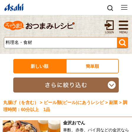
新しい順
簡単順
丸揚げ（を含む） > ビール類(ビール)にあうレシピ > 副菜 > 調
理時間：60分以上 1品
金沢おでん
車麩、赤巻、バイ貝などの金沢なら