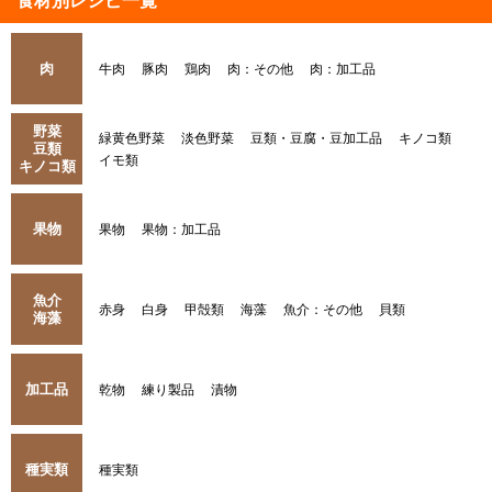
食材別レシピ一覧
肉
牛肉
豚肉
鶏肉
肉：その他
肉：加工品
野菜
緑黄色野菜
淡色野菜
豆類・豆腐・豆加工品
キノコ類
豆類
イモ類
キノコ類
果物
果物
果物：加工品
魚介
赤身
白身
甲殻類
海藻
魚介：その他
貝類
海藻
加工品
乾物
練り製品
漬物
種実類
種実類