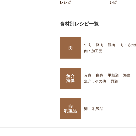
レシピ
シピ
食材別レシピ一覧
牛肉
豚肉
鶏肉
肉：その
肉
肉：加工品
赤身
白身
甲殻類
海藻
魚介
海藻
魚介：その他
貝類
卵
卵
乳製品
乳製品