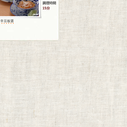
15分
塩辛豆板醤