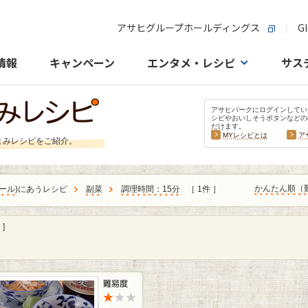
アサヒグループホールディングス
Gl
情報
キャンペーン
エンタメ・レシピ
サス
アサヒパークにログインしてい
シピやおいしそうボタンなどの
だけます。
MYレシピとは
ア
まみレシピをご紹介。
かんたん順（
ール
)にあうレシピ
副菜
調理時間：15分
［ 1件 ］
]