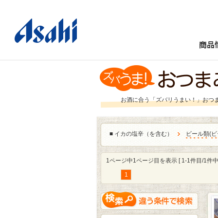
商品
お酒に合う「ズバリうまい！」おつ
■
イカの塩辛（を含む）
ビール類
(
ビ
1ページ中1ページ目を表示 [ 1-1件目/1件中 
1