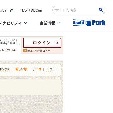
obal
お客様相談室
検索キーワード入力
テナビリティ
企業情報
ただくと、MYレ
機能をご利用いた
サヒパークとは
新規ご利用はコチラ
難易度）
｜
新しい順
［
15件
｜
30件
］