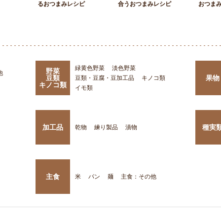
るおつまみレシピ
合うおつまみレシピ
おつま
緑黄色野菜
淡色野菜
野菜
他
豆類
果物
豆類・豆腐・豆加工品
キノコ類
キノコ類
イモ類
加工品
種実
乾物
練り製品
漬物
主食
米
パン
麺
主食：その他