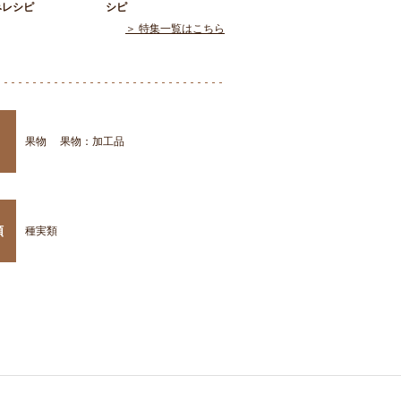
みレシピ
シピ
＞ 特集一覧はこちら
果物
果物：加工品
類
種実類