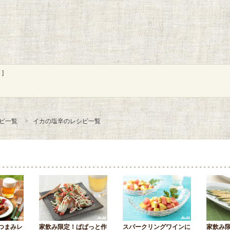
]
ピ一覧
イカの塩辛のレシピ一覧
つまみレ
家飲み限定！ぱぱっと作
スパークリングワインに
家飲み