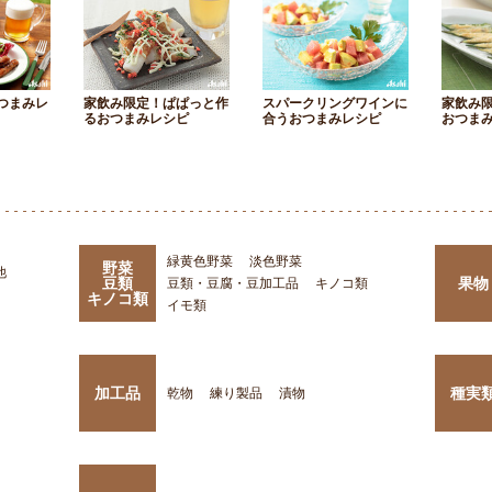
つまみレ
家飲み限定！ぱぱっと作
スパークリングワインに
家飲み
るおつまみレシピ
合うおつまみレシピ
おつま
緑黄色野菜
淡色野菜
野菜
他
豆類
果物
豆類・豆腐・豆加工品
キノコ類
キノコ類
イモ類
加工品
種実
乾物
練り製品
漬物