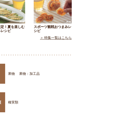
限定！夏を楽しむ
スポーツ観戦おつまみレ
みレシピ
シピ
＞ 特集一覧はこちら
果物
果物：加工品
類
種実類