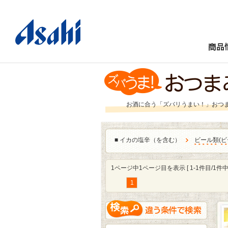
商品
お酒に合う「ズバリうまい！」おつ
■
イカの塩辛（を含む）
ビール類
(
ビ
1ページ中1ページ目を表示 [ 1-1件目/1件中 
1