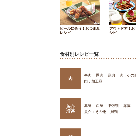
ビールに合う！おつまみ
アウトドア！お
レシピ
シピ
食材別レシピ一覧
牛肉
豚肉
鶏肉
肉：その
肉
肉：加工品
赤身
白身
甲殻類
海藻
魚介
海藻
魚介：その他
貝類