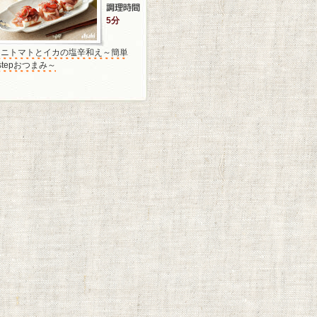
5分
ミニトマトとイカの塩辛和え～簡単
stepおつまみ～