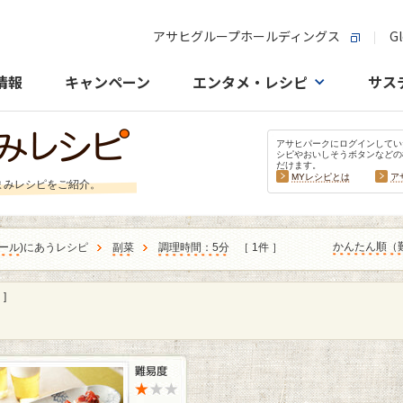
アサヒグループホールディングス
Gl
情報
キャンペーン
エンタメ・レシピ
サス
アサヒパークにログインしてい
シピやおいしそうボタンなどの
だけます。
MYレシピとは
ア
まみレシピをご紹介。
かんたん順（
ール
)にあうレシピ
副菜
調理時間：5分
［ 1件 ］
]