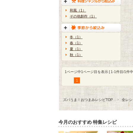
和風（1）
その他創作（1）
冬（1）
春（1）
夏（1）
秋（1）
1ページ中1ページ目を表示 [ 1-1件目/1件中 
1
ズバうま！おつまみレシピTOP
全レシ
今月のおすすめ 特集レシピ