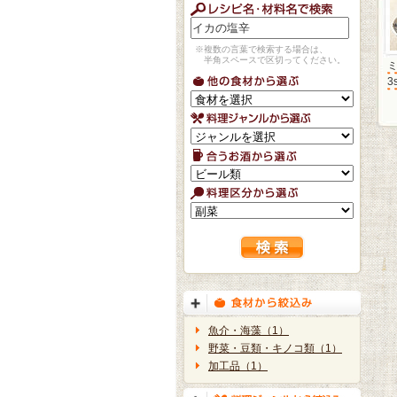
※複数の言葉で検索する場合は、
半角スペースで区切ってください。
3
魚介・海藻（1）
野菜・豆類・キノコ類（1）
加工品（1）