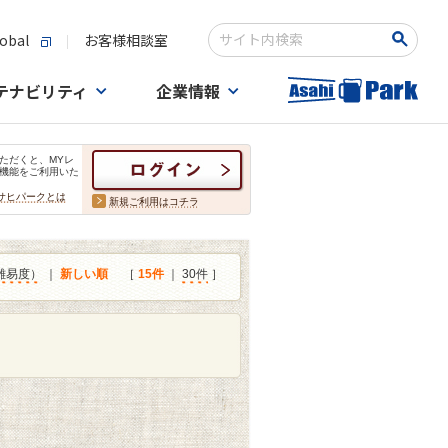
obal
お客様相談室
検索キーワード入力
テナビリティ
企業情報
ただくと、MYレ
機能をご利用いた
サヒパークとは
新規ご利用はコチラ
難易度）
｜
新しい順
［
15件
｜
30件
］