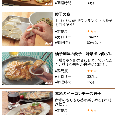
●調理時間
30分
餃子の皮
手づくりの皮でワンランク上の餃子
を目指そう!
●難易度
★
★
★
●カロリー
184kcal
●調理時間
60分以上
柚子風味の餃子 味噌ポン酢ダレ
味噌とポン酢の合わせダレでいただ
く、柚子の風味が爽やかな餃子。
●難易度
★
★
★
●カロリー
307kcal
●調理時間
45分
赤米のベーコンチーズ餃子
赤米のもちもち感が楽しめるおつま
み餃子。
●難易度
★
★
★