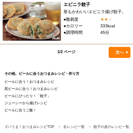
エビニラ餃子
形もかわいいエビニラ揚げ餃子。
●難易度
★
★
★
●カロリー
333kcal
●調理時間
45分
1/2 ページ
次へ
その他、ビールに合うおつまみレシピ・作り方
ビールに合う！おつまみレシピ
黒ビールに合う！おつまみレシピ
ビールにぴったり！「餃子」
ジューシーから揚げレシピ
ビールに合うご飯！
ズバうま！おつまみレシピTOP
全レシピ一覧
餃子の皮のレシピ一覧