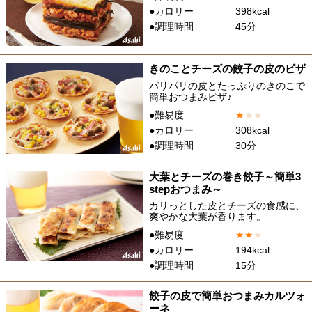
●カロリー
398kcal
●調理時間
45分
きのことチーズの餃子の皮のピザ
パリパリの皮とたっぷりのきのこで
簡単おつまみピザ♪
●難易度
★
★
★
●カロリー
308kcal
●調理時間
30分
大葉とチーズの巻き餃子～簡単3
stepおつまみ～
カリっとした皮とチーズの食感に、
爽やかな大葉が香ります。
●難易度
★
★
★
●カロリー
194kcal
●調理時間
15分
餃子の皮で簡単おつまみカルツォ
ーネ