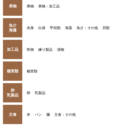
果物
果物
果物：加工品
魚介
赤身
白身
甲殻類
海藻
魚介：その他
貝類
海藻
加工品
乾物
練り製品
漬物
種実類
種実類
卵
卵
乳製品
乳製品
主食
米
パン
麺
主食：その他