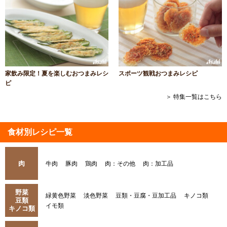
家飲み限定！夏を楽しむおつまみレシ
スポーツ観戦おつまみレシピ
ピ
＞ 特集一覧はこちら
食材別レシピ一覧
肉
牛肉
豚肉
鶏肉
肉：その他
肉：加工品
野菜
緑黄色野菜
淡色野菜
豆類・豆腐・豆加工品
キノコ類
豆類
イモ類
キノコ類