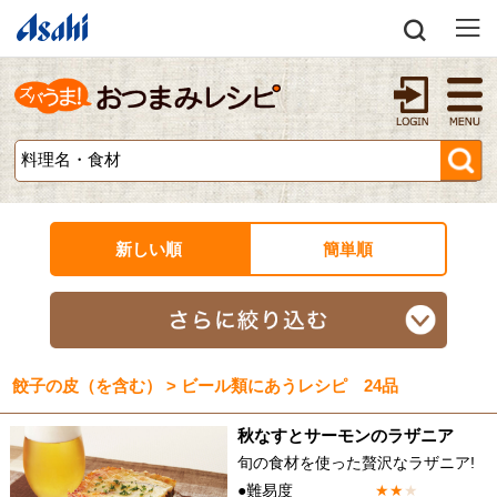
新しい順
簡単順
餃子の皮（を含む） > ビール類にあうレシピ 24品
秋なすとサーモンのラザニア
旬の食材を使った贅沢なラザニア!
●難易度
★
★
★