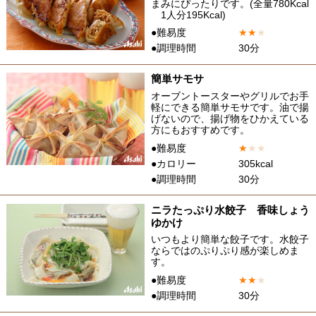
まみにぴったりです。(全量780Kcal
1人分195Kcal)
●難易度
★
★
★
●調理時間
30分
簡単サモサ
オーブントースターやグリルでお手
軽にできる簡単サモサです。油で揚
げないので、揚げ物をひかえている
方にもおすすめです。
●難易度
★
★
★
●カロリー
305kcal
●調理時間
30分
ニラたっぷり水餃子 香味しょう
ゆかけ
いつもより簡単な餃子です。水餃子
ならではのぷりぷり感が楽しめま
す。
●難易度
★
★
★
●調理時間
30分