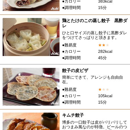
●カロリー
383kcal
●調理時間
15分
鶏とたけのこの蒸し餃子 黒酢ダ
レ
ひと口サイズの蒸し餃子に黒酢ダレ
をつけてさっぱりと頂きます。
●難易度
★
★
★
●カロリー
282kcal
●調理時間
45分
餃子の皮ピザ
簡単にできて、アレンジも自由自
在。
●難易度
★
★
★
●カロリー
105kcal
●調理時間
15分
キムチ餃子
博多の一口餃子は皮がパリパリして
おつまみ風なのが特徴。ビールのつ