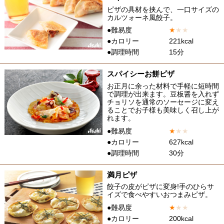
ピザの具材を挟んで、一口サイズの
カルツォーネ風餃子。
●難易度
★
★
★
●カロリー
221kcal
●調理時間
15分
スパイシーお餅ピザ
お正月に余った材料で手軽に短時間
で調理が出来ます。豆板醤を入れず
チョリソを通常のソーセージに変え
ることでお子様も美味しく召し上が
れます。
●難易度
★
★
★
●カロリー
627kcal
●調理時間
30分
満月ピザ
餃子の皮がピザに変身!手のひらサ
イズで食べやすいおつまみピザ。
●難易度
★
★
★
●カロリー
200kcal