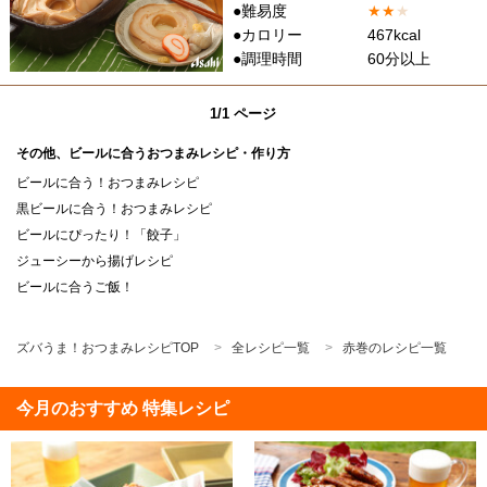
●難易度
★
★
★
●カロリー
467kcal
●調理時間
60分以上
1/1 ページ
その他、ビールに合うおつまみレシピ・作り方
ビールに合う！おつまみレシピ
黒ビールに合う！おつまみレシピ
ビールにぴったり！「餃子」
ジューシーから揚げレシピ
ビールに合うご飯！
ズバうま！おつまみレシピTOP
全レシピ一覧
赤巻のレシピ一覧
今月のおすすめ 特集レシピ