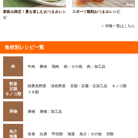
家飲み限定！夏を楽しむおつまみレシ
スポーツ観戦おつまみレシピ
ピ
＞ 特集一覧はこちら
食材別レシピ一覧
肉
牛肉
豚肉
鶏肉
肉：その他
肉：加工品
野菜
緑黄色野菜
淡色野菜
豆類・豆腐・豆加工品
キノコ類
豆類
イモ類
キノコ類
果物
果物
果物：加工品
魚介
赤身
白身
甲殻類
海藻
魚介：その他
貝類
海藻