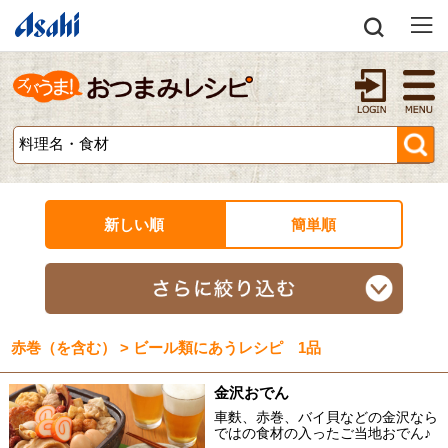
新しい順
簡単順
赤巻（を含む） > ビール類にあうレシピ 1品
金沢おでん
車麩、赤巻、バイ貝などの金沢なら
ではの食材の入ったご当地おでん♪