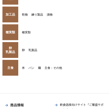
加工品
乾物
練り製品
漬物
種実類
種実類
卵
卵
乳製品
乳製品
主食
米
パン
麺
主食：その他
商品情報
飲食店様向けサイト「ご繁盛サポ