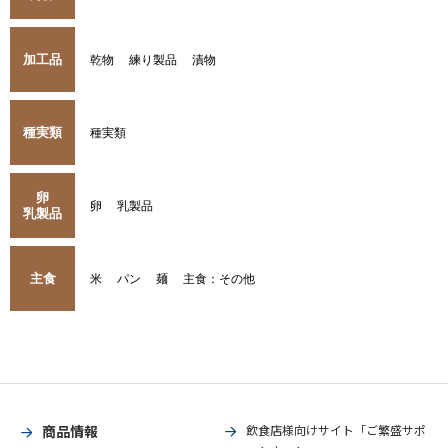
加工品
乾物
練り製品
漬物
種実類
種実類
卵
卵
乳製品
乳製品
主食
米
パン
麺
主食：その他
商品情報
飲食店様向けサイト「ご繁盛サポ