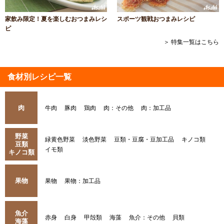
家飲み限定！夏を楽しむおつまみレシ
スポーツ観戦おつまみレシピ
ピ
＞ 特集一覧はこちら
食材別レシピ一覧
肉
牛肉
豚肉
鶏肉
肉：その他
肉：加工品
野菜
緑黄色野菜
淡色野菜
豆類・豆腐・豆加工品
キノコ類
豆類
イモ類
キノコ類
果物
果物
果物：加工品
魚介
赤身
白身
甲殻類
海藻
魚介：その他
貝類
海藻