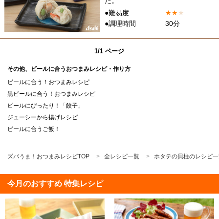
た。
●難易度
★
★
★
●調理時間
30分
1/1 ページ
その他、ビールに合うおつまみレシピ・作り方
ビールに合う！おつまみレシピ
黒ビールに合う！おつまみレシピ
ビールにぴったり！「餃子」
ジューシーから揚げレシピ
ビールに合うご飯！
ズバうま！おつまみレシピTOP
全レシピ一覧
ホタテの貝柱のレシピ一
今月のおすすめ 特集レシピ