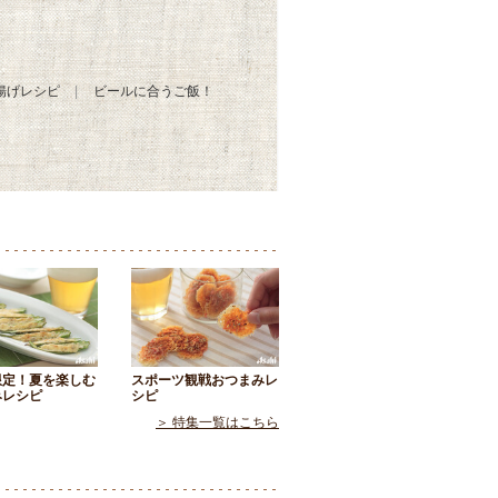
揚げレシピ
ビールに合うご飯！
限定！夏を楽しむ
スポーツ観戦おつまみレ
みレシピ
シピ
＞ 特集一覧はこちら