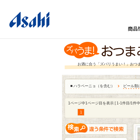
商品
お酒に合う「ズバリうまい！」おつ
■
ハラペーニョ（を含む）
ビール類
1ページ中1ページ目を表示 [ 1-1件目/1件中 
1