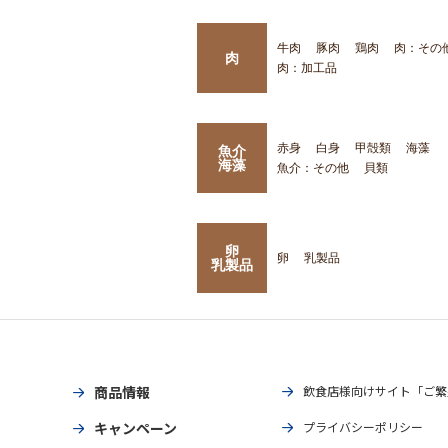
牛肉
豚肉
鶏肉
肉：その
肉
肉：加工品
赤身
白身
甲殻類
海藻
魚介
海藻
魚介：その他
貝類
卵
卵
乳製品
乳製品
商品情報
飲食店様向けサイト「ご繁
キャンペーン
プライバシーポリシー