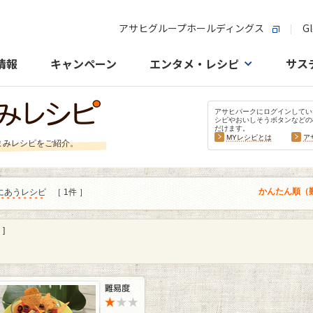
アサヒグループホールディングス
Gl
情報
キャンペーン
エンタメ・レシピ
サス
アサヒパークにログインしてい
シピやおいしそうボタンなどの
だけます。
MYレシピとは
ア
まみレシピをご紹介。
かんたん順（
にあうレシピ
［ 1件 ］
]