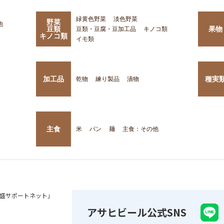
緑黄色野菜
淡色野菜
野菜
他
豆類
果物
豆類・豆腐・豆加工品
キノコ類
キノコ類
イモ類
加工品
種実
乾物
練り製品
漬物
主食
米
パン
麺
主食：その他
盛サポートネット」
アサヒビール公式SNS