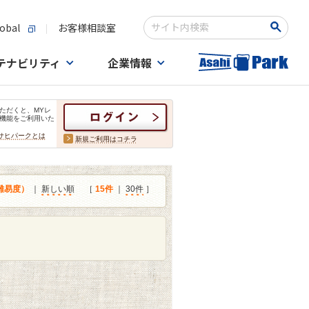
obal
お客様相談室
検索キーワード入力
テナビリティ
企業情報
ただくと、MYレ
機能をご利用いた
サヒパークとは
新規ご利用はコチラ
難易度）
｜
新しい順
［
15件
｜
30件
］