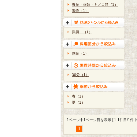
野菜・豆類・キノコ類（1）
果物（1）
洋風 （1）
副菜（1）
30分（1）
春（1）
夏（1）
1ページ中1ページ目を表示 [ 1-1件目/1件中 
1