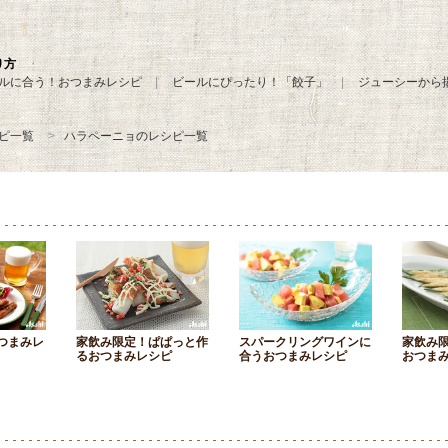
り方
ルに合う！おつまみレシピ
ビールにぴったり！「餃子」
ジューシーから
ピ一覧
ハラペーニョのレシピ一覧
つまみレ
家飲み限定！ぱぱっと作
スパークリングワインに
家飲み
るおつまみレシピ
合うおつまみレシピ
おつま