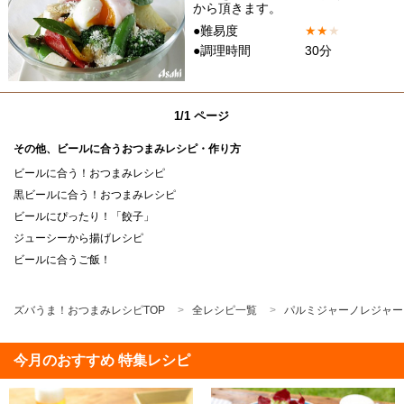
から頂きます。
●難易度
★
★
★
●調理時間
30分
1/1 ページ
その他、ビールに合うおつまみレシピ・作り方
ビールに合う！おつまみレシピ
黒ビールに合う！おつまみレシピ
ビールにぴったり！「餃子」
ジューシーから揚げレシピ
ビールに合うご飯！
ズバうま！おつまみレシピTOP
全レシピ一覧
パルミジャーノレジャー
今月のおすすめ 特集レシピ