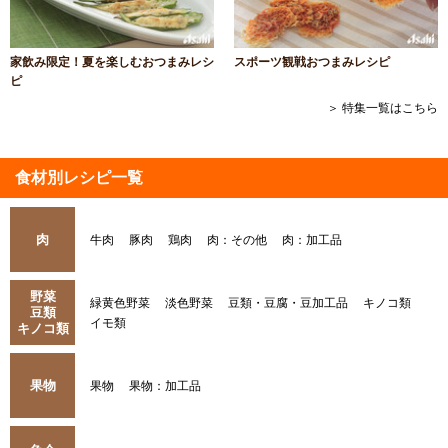
家飲み限定！夏を楽しむおつまみレシ
スポーツ観戦おつまみレシピ
ピ
＞ 特集一覧はこちら
食材別レシピ一覧
肉
牛肉
豚肉
鶏肉
肉：その他
肉：加工品
野菜
緑黄色野菜
淡色野菜
豆類・豆腐・豆加工品
キノコ類
豆類
イモ類
キノコ類
果物
果物
果物：加工品