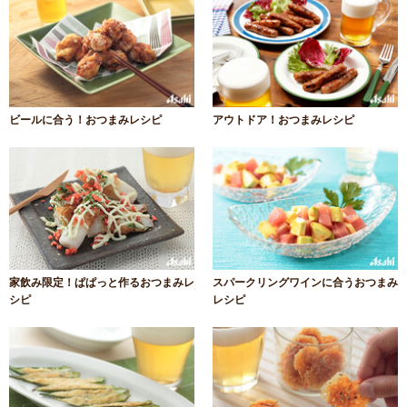
ビールに合う！おつまみレシピ
アウトドア！おつまみレシピ
家飲み限定！ぱぱっと作るおつまみレ
スパークリングワインに合うおつまみ
シピ
レシピ