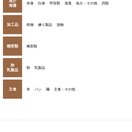
魚介
赤身
白身
甲殻類
海藻
魚介：その他
貝類
海藻
加工品
乾物
練り製品
漬物
種実類
種実類
卵
卵
乳製品
乳製品
主食
米
パン
麺
主食：その他