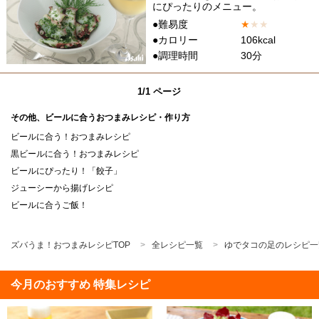
にぴったりのメニュー。
●難易度
★
★
★
●カロリー
106kcal
●調理時間
30分
1/1 ページ
その他、ビールに合うおつまみレシピ・作り方
ビールに合う！おつまみレシピ
黒ビールに合う！おつまみレシピ
ビールにぴったり！「餃子」
ジューシーから揚げレシピ
ビールに合うご飯！
ズバうま！おつまみレシピTOP
全レシピ一覧
ゆでタコの足のレシピ一
今月のおすすめ 特集レシピ