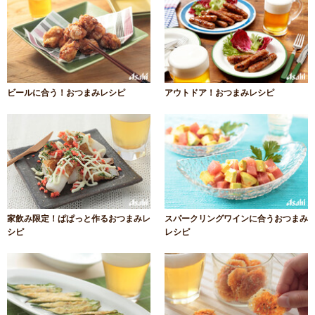
ビールに合う！おつまみレシピ
アウトドア！おつまみレシピ
家飲み限定！ぱぱっと作るおつまみレ
スパークリングワインに合うおつまみ
シピ
レシピ