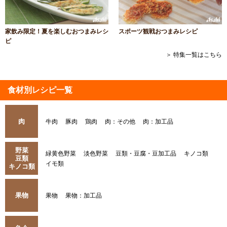
家飲み限定！夏を楽しむおつまみレシ
スポーツ観戦おつまみレシピ
ピ
＞ 特集一覧はこちら
食材別レシピ一覧
肉
牛肉
豚肉
鶏肉
肉：その他
肉：加工品
野菜
緑黄色野菜
淡色野菜
豆類・豆腐・豆加工品
キノコ類
豆類
イモ類
キノコ類
果物
果物
果物：加工品