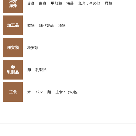
魚介
赤身
白身
甲殻類
海藻
魚介：その他
貝類
海藻
加工品
乾物
練り製品
漬物
種実類
種実類
卵
卵
乳製品
乳製品
主食
米
パン
麺
主食：その他