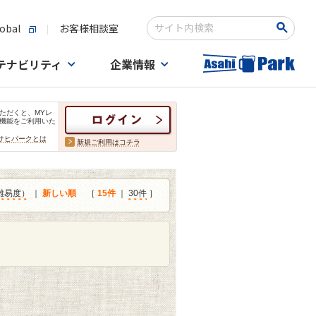
obal
お客様相談室
検索キーワード入力
テナビリティ
企業情報
ただくと、MYレ
機能をご利用いた
サヒパークとは
新規ご利用はコチラ
難易度）
｜
新しい順
［
15件
｜
30件
］