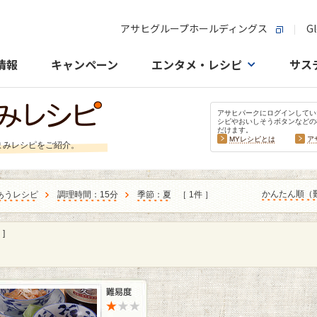
アサヒグループホールディングス
Gl
情報
キャンペーン
エンタメ・レシピ
サス
アサヒパークにログインしてい
シピやおいしそうボタンなどの
だけます。
MYレシピとは
ア
まみレシピをご紹介。
かんたん順（
あうレシピ
調理時間：15分
季節：夏
［ 1件 ］
]