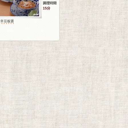
15分
塩辛豆板醤