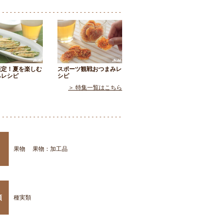
限定！夏を楽しむ
スポーツ観戦おつまみレ
みレシピ
シピ
＞ 特集一覧はこちら
果物
果物：加工品
類
種実類