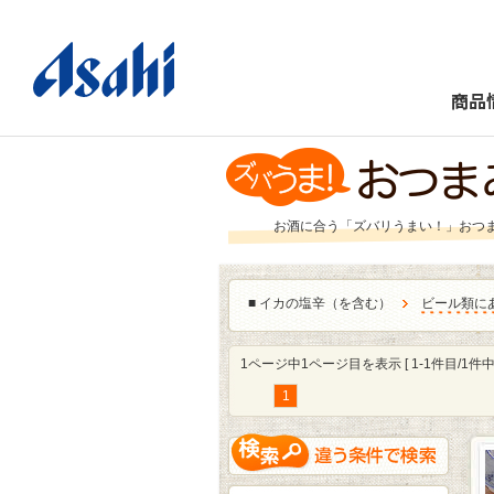
商品
お酒に合う「ズバリうまい！」おつ
■
イカの塩辛（を含む）
ビール類に
1ページ中1ページ目を表示 [ 1-1件目/1件中 
1