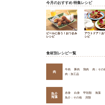
今月のおすすめ 特集レシピ
ビールに合う！おつまみ
アウトドア！お
レシピ
シピ
食材別レシピ一覧
牛肉
豚肉
鶏肉
肉：その
肉
肉：加工品
赤身
白身
甲殻類
海藻
魚介
海藻
魚介：その他
貝類