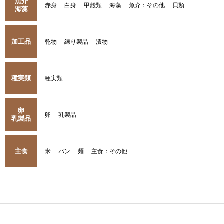
魚介
赤身
白身
甲殻類
海藻
魚介：その他
貝類
海藻
加工品
乾物
練り製品
漬物
種実類
種実類
卵
卵
乳製品
乳製品
主食
米
パン
麺
主食：その他