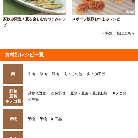
家飲み限定！夏を楽しむおつまみレシ
スポーツ観戦おつまみレシピ
ピ
＞ 特集一覧はこちら
食材別レシピ一覧
肉
牛肉
豚肉
鶏肉
肉：その他
肉：加工品
野菜
緑黄色野菜
淡色野菜
豆類・豆腐・豆加工品
キノコ類
豆類
イモ類
キノコ類
果物
果物
果物：加工品