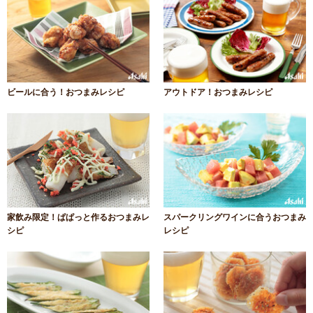
ビールに合う！おつまみレシピ
アウトドア！おつまみレシピ
家飲み限定！ぱぱっと作るおつまみレ
スパークリングワインに合うおつまみ
シピ
レシピ