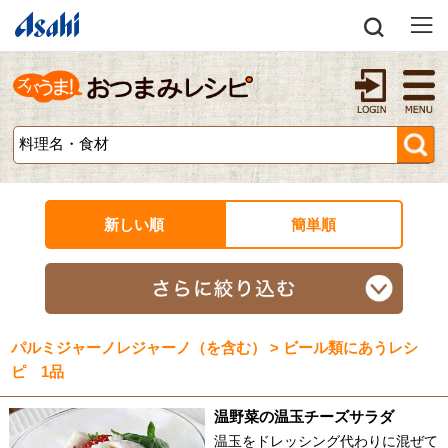
新しい順
簡単順
パルミジャーノレジャーノ（を含む） > ビール類にあうレシ
ピ 1品
温野菜の温玉チーズサラダ
温玉をドレッシング代わりに混ぜて