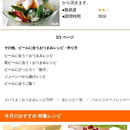
から頂きます。
●難易度
★
★
★
●調理時間
30分
1/1 ページ
その他、ビールに合うおつまみレシピ・作り方
ビールに合う！おつまみレシピ
黒ビールに合う！おつまみレシピ
ビールにぴったり！「餃子」
ジューシーから揚げレシピ
ビールに合うご飯！
ズバうま！おつまみレシピTOP
全レシピ一覧
パルミジャーノレジャー
今月のおすすめ 特集レシピ