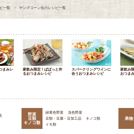
ピ一覧
ヤングコーン缶のレシピ一覧
つまみレ
家飲み限定！ぱぱっと作
スパークリングワインに
家飲み
るおつまみレシピ
合うおつまみレシピ
おつま
緑黄色野菜
淡色野菜
野菜
他
豆類
果物
豆類・豆腐・豆加工品
キノコ類
キノコ類
イモ類