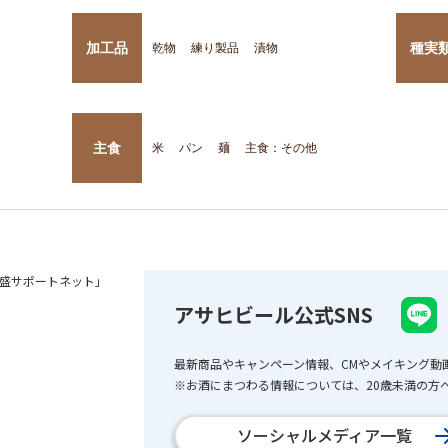
加工品
種実
乾物
練り製品
漬物
主食
米
パン
麺
主食：その他
盛サポートネット」
アサヒビール公式SNS
最新商品やキャンペーン情報、CMやメイキング動
※お酒にまつわる情報については、20歳未満の方へ
ソーシャルメディア一覧