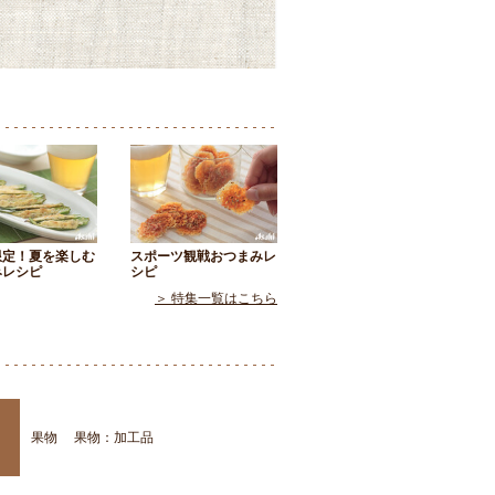
限定！夏を楽しむ
スポーツ観戦おつまみレ
みレシピ
シピ
＞ 特集一覧はこちら
果物
果物：加工品