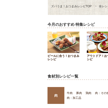
ズバうま！おつまみレシピTOP
全レシ
今月のおすすめ 特集レシピ
ビールに合う！おつまみ
アウトドア！お
レシピ
シピ
食材別レシピ一覧
牛肉
豚肉
鶏肉
肉：その
肉
肉：加工品