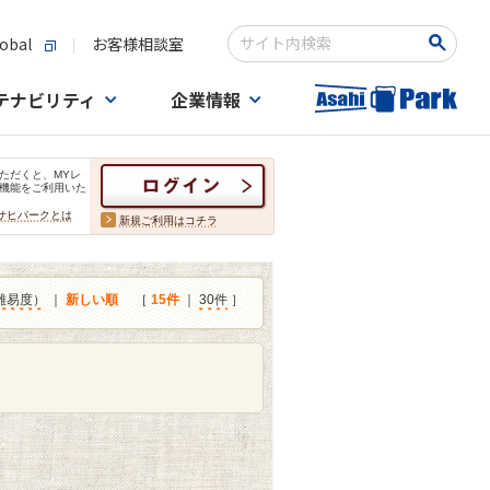
obal
お客様相談室
検索キーワード入力
テナビリティ
企業情報
ただくと、MYレ
機能をご利用いた
サヒパークとは
新規ご利用はコチラ
難易度）
｜
新しい順
［
15件
｜
30件
］