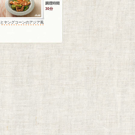
30分
鯛とヤングコーンのアジア風