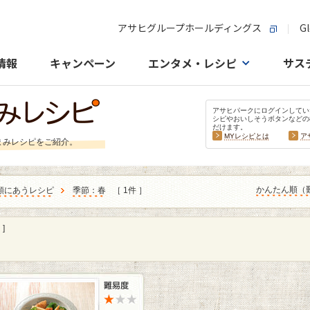
アサヒグループホールディングス
Gl
情報
キャンペーン
エンタメ・レシピ
サス
アサヒパークにログインしてい
シピやおいしそうボタンなどの
だけます。
MYレシピとは
ア
まみレシピをご紹介。
かんたん順（
類にあうレシピ
季節：春
［ 1件 ］
]