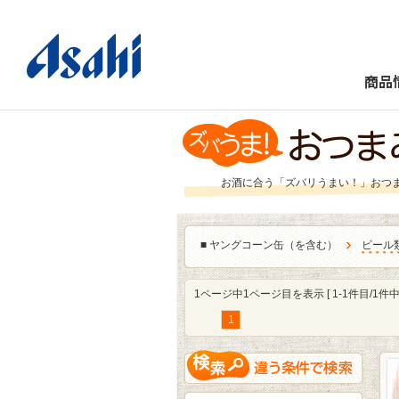
商品
お酒に合う「ズバリうまい！」おつ
■
ヤングコーン缶（を含む）
ビール
1ページ中1ページ目を表示 [ 1-1件目/1件中 
1