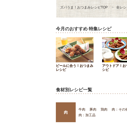
ズバうま！おつまみレシピTOP
全レシ
今月のおすすめ 特集レシピ
ビールに合う！おつまみ
アウトドア！お
レシピ
シピ
食材別レシピ一覧
牛肉
豚肉
鶏肉
肉：その
肉
肉：加工品