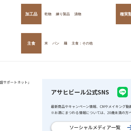
加工品
種実
乾物
練り製品
漬物
主食
米
パン
麺
主食：その他
盛サポートネット」
アサヒビール公式SNS
最新商品やキャンペーン情報、CMやメイキング動
※お酒にまつわる情報については、20歳未満の方へ
ソーシャルメディア一覧