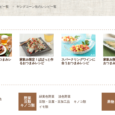
ピ一覧
ヤングコーン缶のレシピ一覧
つまみレ
家飲み限定！ぱぱっと作
スパークリングワインに
家飲み
るおつまみレシピ
合うおつまみレシピ
おつま
緑黄色野菜
淡色野菜
野菜
他
豆類
果物
豆類・豆腐・豆加工品
キノコ類
キノコ類
イモ類