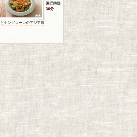
30分
鯛とヤングコーンのアジア風