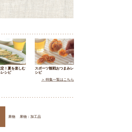
限定！夏を楽しむ
スポーツ観戦おつまみレ
みレシピ
シピ
＞ 特集一覧はこちら
果物
果物：加工品