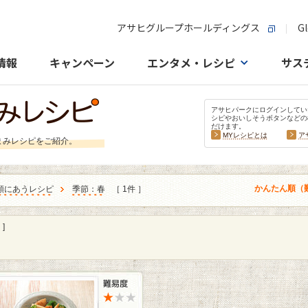
アサヒグループホールディングス
Gl
情報
キャンペーン
エンタメ・レシピ
サス
アサヒパークにログインしてい
シピやおいしそうボタンなどの
だけます。
MYレシピとは
ア
まみレシピをご紹介。
かんたん順（
類にあうレシピ
季節：春
［ 1件 ］
]