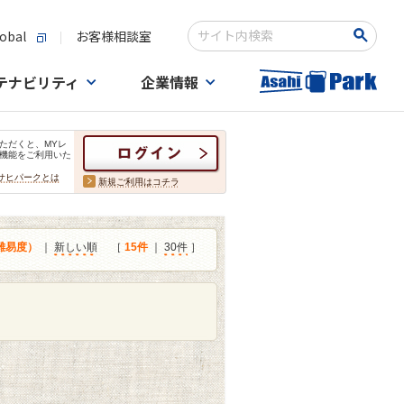
obal
お客様相談室
検索キーワード入力
テナビリティ
企業情報
ただくと、MYレ
機能をご利用いた
サヒパークとは
新規ご利用はコチラ
難易度）
｜
新しい順
［
15件
｜
30件
］