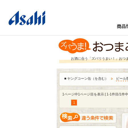
商品
お酒に合う「ズバリうまい！」おつ
■
ヤングコーン缶（を含む）
ビール
1ページ中1ページ目を表示 [ 1-1件目/1件中 
1