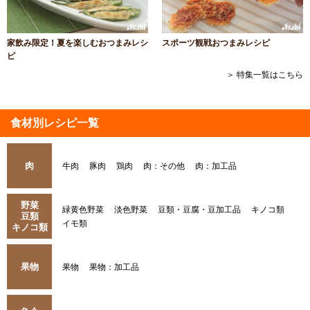
家飲み限定！夏を楽しむおつまみレシ
スポーツ観戦おつまみレシピ
ピ
＞ 特集一覧はこちら
食材別レシピ一覧
肉
牛肉
豚肉
鶏肉
肉：その他
肉：加工品
野菜
緑黄色野菜
淡色野菜
豆類・豆腐・豆加工品
キノコ類
豆類
イモ類
キノコ類
果物
果物
果物：加工品