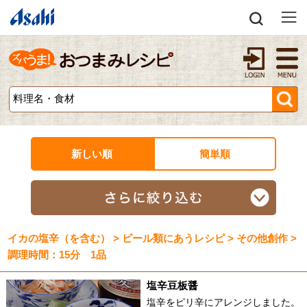
新しい順
簡単順
イカの塩辛（を含む） > ビール類にあうレシピ > その他創作 >
調理時間：15分 1品
塩辛豆板醤
塩辛をピリ辛にアレンジしました。