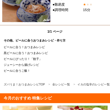
●難易度
★
★
★
●調理時間
15分
1/1 ページ
その他、ビールに合うおつまみレシピ・作り方
ビールに合う！おつまみレシピ
黒ビールに合う！おつまみレシピ
ビールにぴったり！「餃子」
ジューシーから揚げレシピ
ビールに合うご飯！
ズバうま！おつまみレシピTOP
全レシピ一覧
イカの塩辛のレシピ一覧
今月のおすすめ 特集レシピ