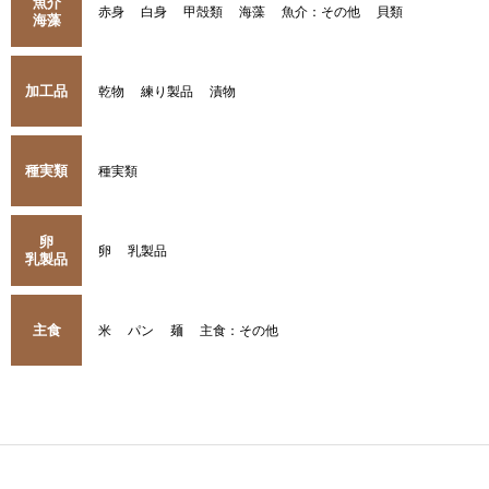
魚介
赤身
白身
甲殻類
海藻
魚介：その他
貝類
海藻
加工品
乾物
練り製品
漬物
種実類
種実類
卵
卵
乳製品
乳製品
主食
米
パン
麺
主食：その他