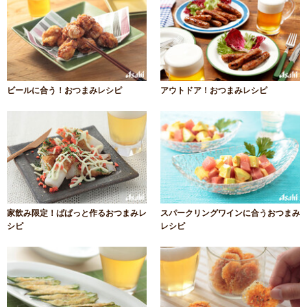
ビールに合う！おつまみレシピ
アウトドア！おつまみレシピ
家飲み限定！ぱぱっと作るおつまみレ
スパークリングワインに合うおつまみ
シピ
レシピ