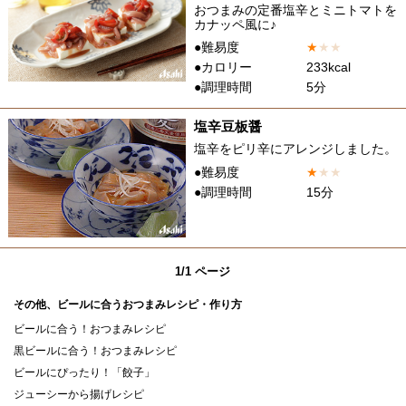
おつまみの定番塩辛とミニトマトを
カナッペ風に♪
●難易度
★
★
★
●カロリー
233kcal
●調理時間
5分
塩辛豆板醤
塩辛をピリ辛にアレンジしました。
●難易度
★
★
★
●調理時間
15分
1/1 ページ
その他、ビールに合うおつまみレシピ・作り方
ビールに合う！おつまみレシピ
黒ビールに合う！おつまみレシピ
ビールにぴったり！「餃子」
ジューシーから揚げレシピ