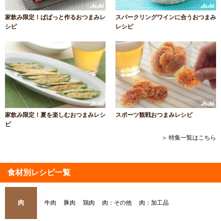
家飲み限定！ぱぱっと作るおつまみレ
スパークリングワインに合うおつまみ
シピ
レシピ
家飲み限定！夏を楽しむおつまみレシ
スポーツ観戦おつまみレシピ
ピ
＞ 特集一覧はこちら
食材別レシピ一覧
肉
牛肉
豚肉
鶏肉
肉：その他
肉：加工品