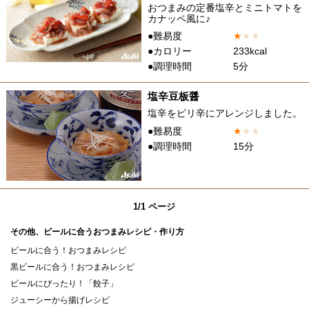
おつまみの定番塩辛とミニトマトを
カナッペ風に♪
●難易度
★
★
★
●カロリー
233kcal
●調理時間
5分
塩辛豆板醤
塩辛をピリ辛にアレンジしました。
●難易度
★
★
★
●調理時間
15分
1/1 ページ
その他、ビールに合うおつまみレシピ・作り方
ビールに合う！おつまみレシピ
黒ビールに合う！おつまみレシピ
ビールにぴったり！「餃子」
ジューシーから揚げレシピ