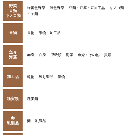
野菜
緑黄色野菜
淡色野菜
豆類・豆腐・豆加工品
キノコ類
豆類
イモ類
キノコ類
果物
果物
果物：加工品
魚介
赤身
白身
甲殻類
海藻
魚介：その他
貝類
海藻
加工品
乾物
練り製品
漬物
種実類
種実類
卵
卵
乳製品
乳製品