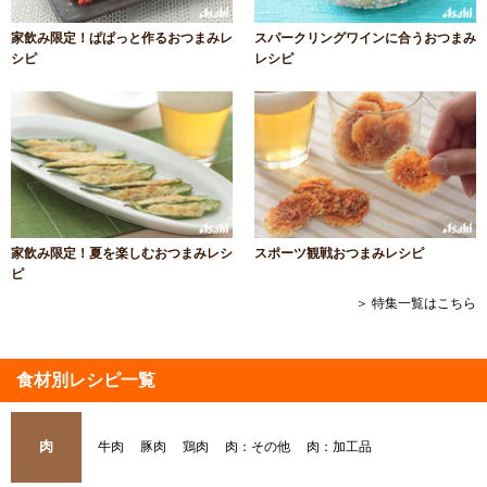
家飲み限定！ぱぱっと作るおつまみレ
スパークリングワインに合うおつまみ
シピ
レシピ
家飲み限定！夏を楽しむおつまみレシ
スポーツ観戦おつまみレシピ
ピ
＞ 特集一覧はこちら
食材別レシピ一覧
肉
牛肉
豚肉
鶏肉
肉：その他
肉：加工品