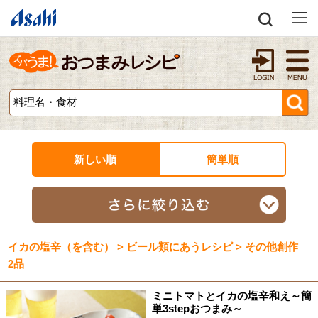
新しい順
簡単順
イカの塩辛（を含む） > ビール類にあうレシピ > その他創作
2品
ミニトマトとイカの塩辛和え～簡
単3stepおつまみ～