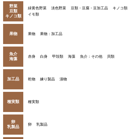
野菜
緑黄色野菜
淡色野菜
豆類・豆腐・豆加工品
キノコ類
豆類
イモ類
キノコ類
果物
果物
果物：加工品
魚介
赤身
白身
甲殻類
海藻
魚介：その他
貝類
海藻
加工品
乾物
練り製品
漬物
種実類
種実類
卵
卵
乳製品
乳製品