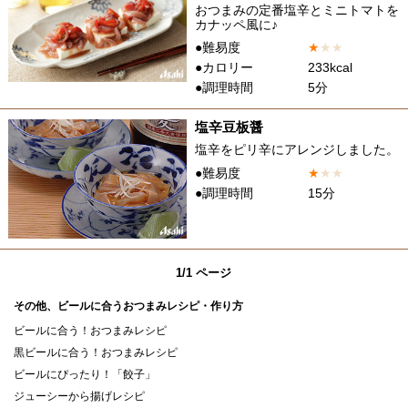
おつまみの定番塩辛とミニトマトを
カナッペ風に♪
●難易度
★
★
★
●カロリー
233kcal
●調理時間
5分
塩辛豆板醤
塩辛をピリ辛にアレンジしました。
●難易度
★
★
★
●調理時間
15分
1/1 ページ
その他、ビールに合うおつまみレシピ・作り方
ビールに合う！おつまみレシピ
黒ビールに合う！おつまみレシピ
ビールにぴったり！「餃子」
ジューシーから揚げレシピ