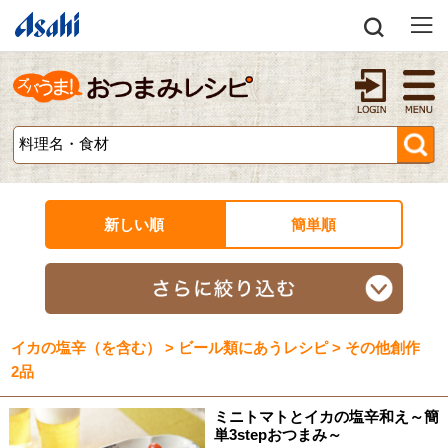
新しい順
簡単順
イカの塩辛（を含む） > ビール類にあうレシピ > その他創作
2品
ミニトマトとイカの塩辛和え～簡
単3stepおつまみ～