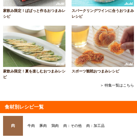
家飲み限定！ぱぱっと作るおつまみレ
スパークリングワインに合うおつまみ
シピ
レシピ
家飲み限定！夏を楽しむおつまみレシ
スポーツ観戦おつまみレシピ
ピ
＞ 特集一覧はこちら
食材別レシピ一覧
肉
牛肉
豚肉
鶏肉
肉：その他
肉：加工品