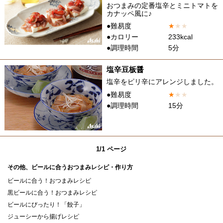
おつまみの定番塩辛とミニトマトを
カナッペ風に♪
●難易度
★
★
★
●カロリー
233kcal
●調理時間
5分
塩辛豆板醤
塩辛をピリ辛にアレンジしました。
●難易度
★
★
★
●調理時間
15分
1/1 ページ
その他、ビールに合うおつまみレシピ・作り方
ビールに合う！おつまみレシピ
黒ビールに合う！おつまみレシピ
ビールにぴったり！「餃子」
ジューシーから揚げレシピ