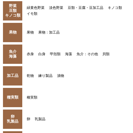
野菜
緑黄色野菜
淡色野菜
豆類・豆腐・豆加工品
キノコ類
豆類
イモ類
キノコ類
果物
果物
果物：加工品
魚介
赤身
白身
甲殻類
海藻
魚介：その他
貝類
海藻
加工品
乾物
練り製品
漬物
種実類
種実類
卵
卵
乳製品
乳製品