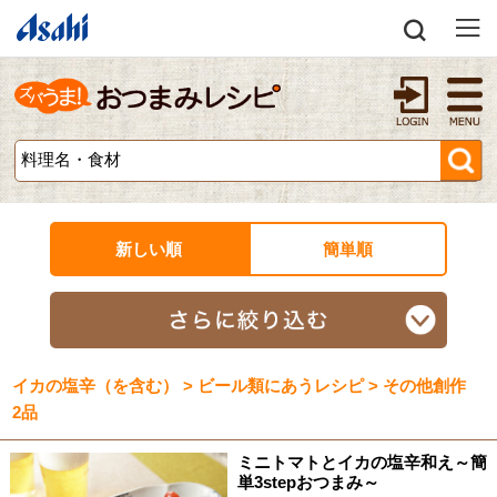
新しい順
簡単順
イカの塩辛（を含む） > ビール類にあうレシピ > その他創作
2品
ミニトマトとイカの塩辛和え～簡
単3stepおつまみ～