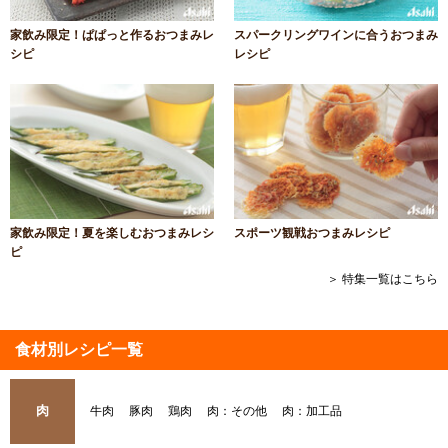
家飲み限定！ぱぱっと作るおつまみレ
スパークリングワインに合うおつまみ
シピ
レシピ
家飲み限定！夏を楽しむおつまみレシ
スポーツ観戦おつまみレシピ
ピ
＞ 特集一覧はこちら
食材別レシピ一覧
肉
牛肉
豚肉
鶏肉
肉：その他
肉：加工品