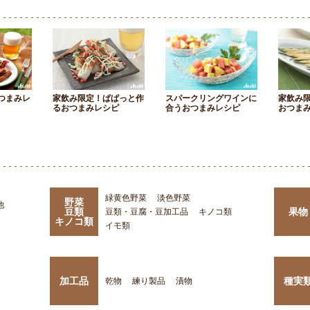
つまみレ
家飲み限定！ぱぱっと作
スパークリングワインに
家飲み
るおつまみレシピ
合うおつまみレシピ
おつま
緑黄色野菜
淡色野菜
野菜
他
豆類
果物
豆類・豆腐・豆加工品
キノコ類
キノコ類
イモ類
加工品
種実
乾物
練り製品
漬物