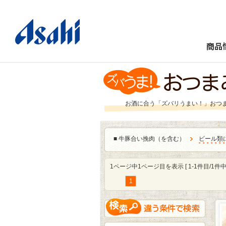
商品
お酒に合う「ズバリうまい！」おつ
■
牛豚合い挽肉（を含む）
ビール類
1ページ中1ページ目を表示 [ 1-1件目/1件中 
1