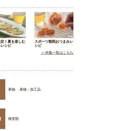
限定！夏を楽しむ
スポーツ観戦おつまみレ
みレシピ
シピ
＞ 特集一覧はこちら
果物
果物：加工品
類
種実類