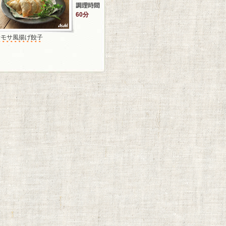
60分
サモサ風揚げ餃子