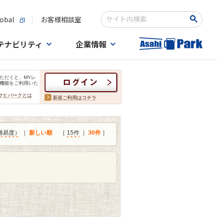
obal
お客様相談室
検索キーワード入力
テナビリティ
企業情報
ただくと、MYレ
機能をご利用いた
サヒパークとは
新規ご利用はコチラ
難易度）
｜
新しい順
［
15件
｜
30件
］