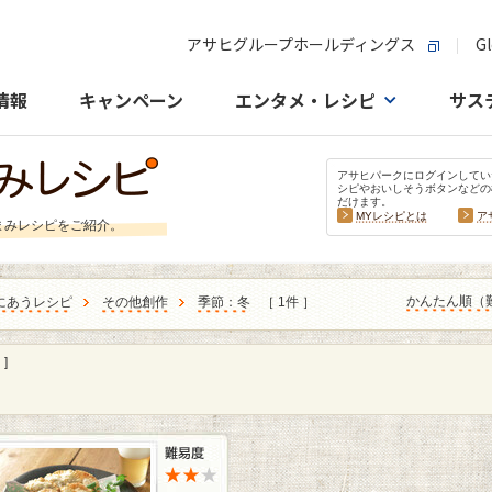
アサヒグループホールディングス
Gl
情報
キャンペーン
エンタメ・レシピ
サス
アサヒパークにログインしてい
シピやおいしそうボタンなどの
だけます。
MYレシピとは
ア
まみレシピをご紹介。
かんたん順（
にあうレシピ
その他創作
季節：冬
［ 1件 ］
]