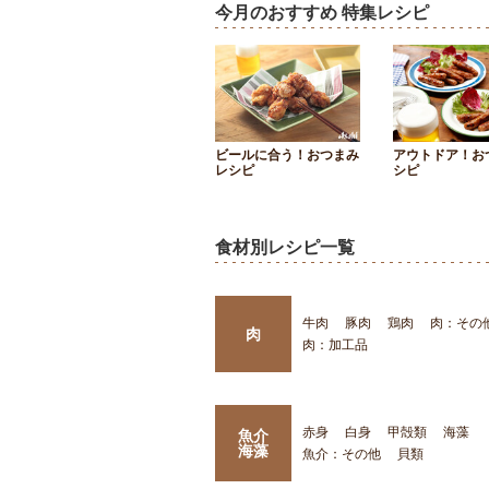
今月のおすすめ 特集レシピ
ビールに合う！おつまみ
アウトドア！お
レシピ
シピ
食材別レシピ一覧
牛肉
豚肉
鶏肉
肉：その
肉
肉：加工品
赤身
白身
甲殻類
海藻
魚介
海藻
魚介：その他
貝類