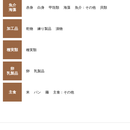
魚介
赤身
白身
甲殻類
海藻
魚介：その他
貝類
海藻
加工品
乾物
練り製品
漬物
種実類
種実類
卵
卵
乳製品
乳製品
主食
米
パン
麺
主食：その他