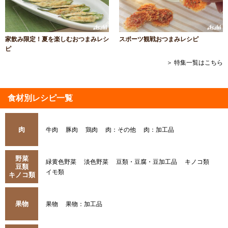
家飲み限定！夏を楽しむおつまみレシ
スポーツ観戦おつまみレシピ
ピ
＞ 特集一覧はこちら
食材別レシピ一覧
肉
牛肉
豚肉
鶏肉
肉：その他
肉：加工品
野菜
緑黄色野菜
淡色野菜
豆類・豆腐・豆加工品
キノコ類
豆類
イモ類
キノコ類
果物
果物
果物：加工品