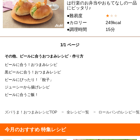
は行楽のお弁当やおもてなしの一品
にピッタリ♪
●難易度
★
★
★
●カロリー
249kcal
●調理時間
15分
1/1 ページ
その他、ビールに合うおつまみレシピ・作り方
ビールに合う！おつまみレシピ
黒ビールに合う！おつまみレシピ
ビールにぴったり！「餃子」
ジューシーから揚げレシピ
ビールに合うご飯！
ズバうま！おつまみレシピTOP
全レシピ一覧
ロールパンのレシピ一覧
今月のおすすめ 特集レシピ