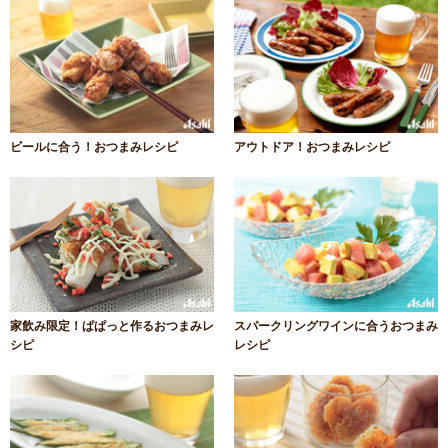
ビールに合う！おつまみレシピ
アウトドア！おつまみレシピ
家飲み限定！ぱぱっと作るおつまみレ
スパークリングワインに合うおつまみ
シピ
レシピ