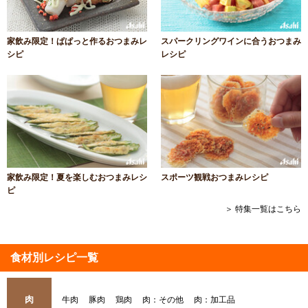
家飲み限定！ぱぱっと作るおつまみレ
スパークリングワインに合うおつまみ
シピ
レシピ
家飲み限定！夏を楽しむおつまみレシ
スポーツ観戦おつまみレシピ
ピ
＞ 特集一覧はこちら
食材別レシピ一覧
肉
牛肉
豚肉
鶏肉
肉：その他
肉：加工品