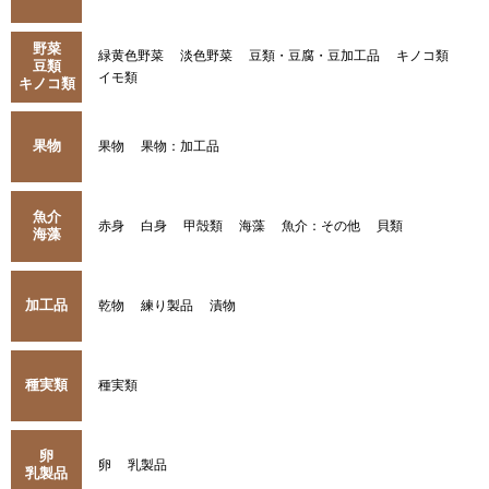
野菜
緑黄色野菜
淡色野菜
豆類・豆腐・豆加工品
キノコ類
豆類
イモ類
キノコ類
果物
果物
果物：加工品
魚介
赤身
白身
甲殻類
海藻
魚介：その他
貝類
海藻
加工品
乾物
練り製品
漬物
種実類
種実類
卵
卵
乳製品
乳製品