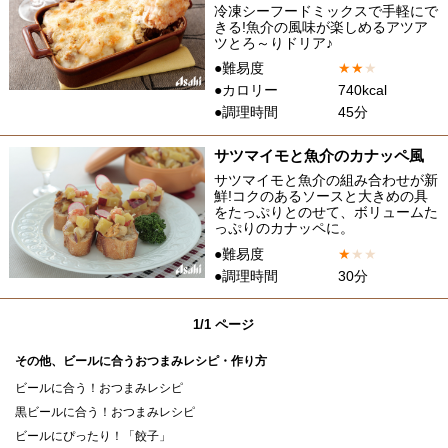
冷凍シーフードミックスで手軽にで
きる!魚介の風味が楽しめるアツア
ツとろ～りドリア♪
●難易度
★
★
★
●カロリー
740kcal
●調理時間
45分
サツマイモと魚介のカナッペ風
サツマイモと魚介の組み合わせが新
鮮!コクのあるソースと大きめの具
をたっぷりとのせて、ボリュームた
っぷりのカナッペに。
●難易度
★
★
★
●調理時間
30分
1/1 ページ
その他、ビールに合うおつまみレシピ・作り方
ビールに合う！おつまみレシピ
黒ビールに合う！おつまみレシピ
ビールにぴったり！「餃子」