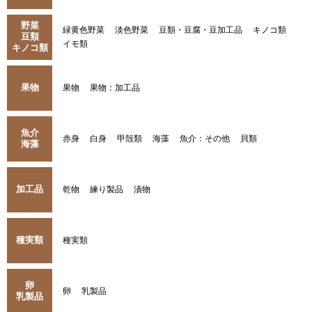
野菜
緑黄色野菜
淡色野菜
豆類・豆腐・豆加工品
キノコ類
豆類
イモ類
キノコ類
果物
果物
果物：加工品
魚介
赤身
白身
甲殻類
海藻
魚介：その他
貝類
海藻
加工品
乾物
練り製品
漬物
種実類
種実類
卵
卵
乳製品
乳製品