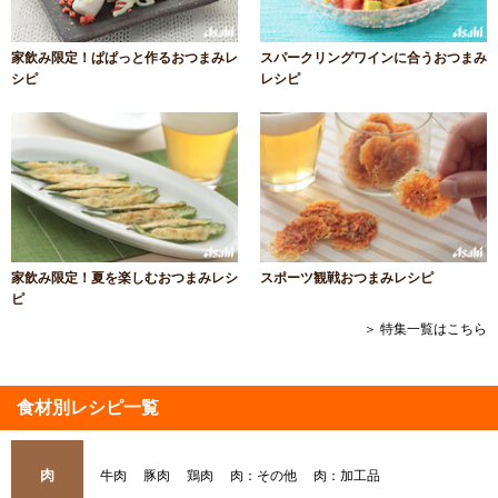
家飲み限定！ぱぱっと作るおつまみレ
スパークリングワインに合うおつまみ
シピ
レシピ
家飲み限定！夏を楽しむおつまみレシ
スポーツ観戦おつまみレシピ
ピ
＞ 特集一覧はこちら
食材別レシピ一覧
肉
牛肉
豚肉
鶏肉
肉：その他
肉：加工品