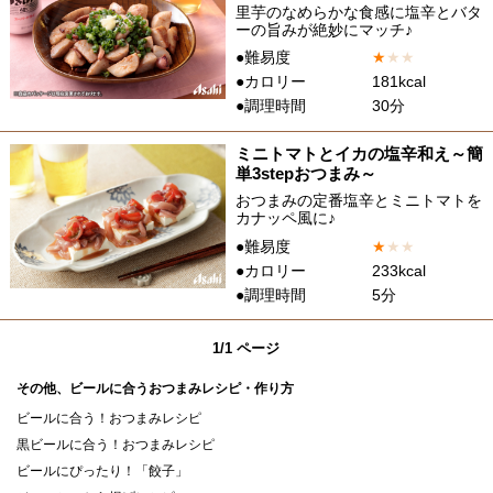
里芋のなめらかな食感に塩辛とバタ
ーの旨みが絶妙にマッチ♪
●難易度
★
★
★
●カロリー
181kcal
●調理時間
30分
ミニトマトとイカの塩辛和え～簡
単3stepおつまみ～
おつまみの定番塩辛とミニトマトを
カナッペ風に♪
●難易度
★
★
★
●カロリー
233kcal
●調理時間
5分
1/1 ページ
その他、ビールに合うおつまみレシピ・作り方
ビールに合う！おつまみレシピ
黒ビールに合う！おつまみレシピ
ビールにぴったり！「餃子」