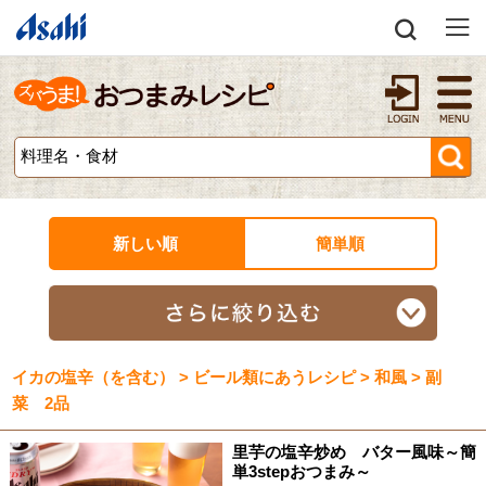
新しい順
簡単順
イカの塩辛（を含む） > ビール類にあうレシピ > 和風 > 副
菜 2品
里芋の塩辛炒め バター風味～簡
単3stepおつまみ～