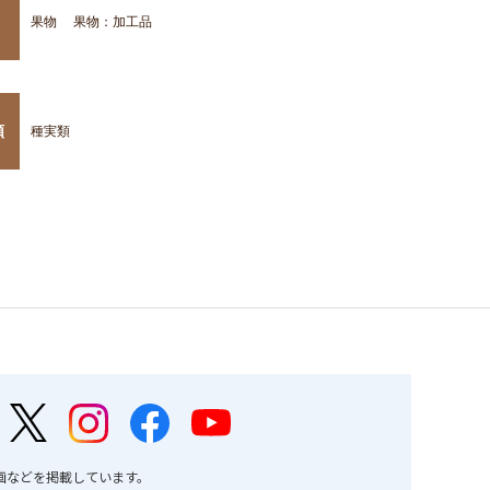
果物
果物：加工品
類
種実類
画などを掲載しています。