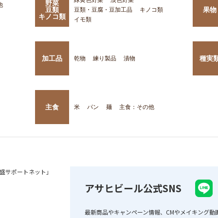
野菜
他
豆類
果物
豆類・豆腐・豆加工品
キノコ類
キノコ類
イモ類
加工品
種実
乾物
練り製品
漬物
主食
米
パン
麺
主食：その他
盛サポートネット」
アサヒビール公式SNS
最新商品やキャンペーン情報、CMやメイキング動