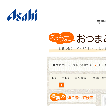
商品
お酒に合う「ズバリうまい！」おつ
■
ゴマダレペースト（を含む）
ビー
1ページ中1ページ目を表示 [ 1-1件目/1件中 
1