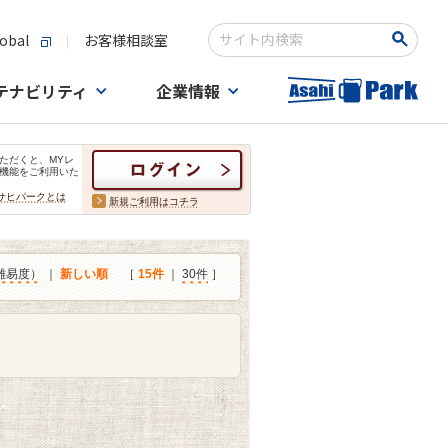
obal
お客様相談室
検索キーワード入力
テナビリティ
企業情報
ただくと、MYレ
機能をご利用いた
サヒパークとは
新規ご利用はコチラ
難易度）
｜
新しい順
［
15件
｜
30件
］