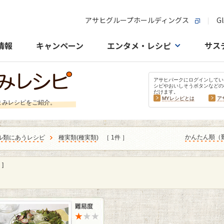
アサヒグループホールディングス
Gl
情報
キャンペーン
エンタメ・レシピ
サス
アサヒパークにログインしてい
シピやおいしそうボタンなどの
だけます。
MYレシピとは
ア
まみレシピをご紹介。
かんたん順（
ル類にあうレシピ
種実類
(
種実類
)
［ 1件 ］
]