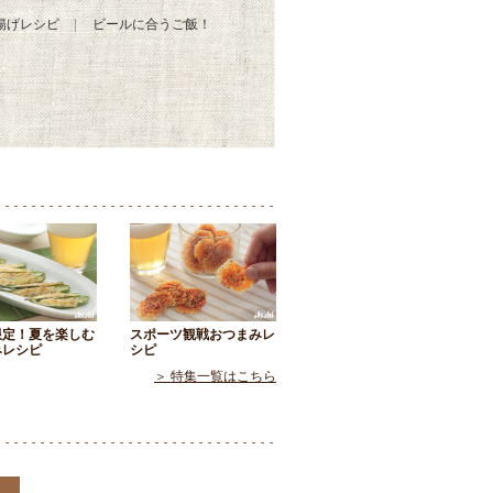
揚げレシピ
ビールに合うご飯！
限定！夏を楽しむ
スポーツ観戦おつまみレ
みレシピ
シピ
＞ 特集一覧はこちら