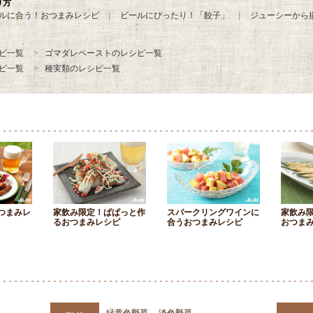
り方
ルに合う！おつまみレシピ
ビールにぴったり！「餃子」
ジューシーから
ピ一覧
ゴマダレペーストのレシピ一覧
ピ一覧
種実類のレシピ一覧
つまみレ
家飲み限定！ぱぱっと作
スパークリングワインに
家飲み
るおつまみレシピ
合うおつまみレシピ
おつま
緑黄色野菜
淡色野菜