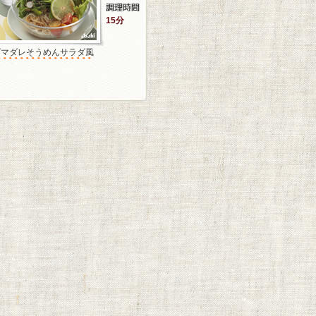
15分
ゴマダレそうめんサラダ風