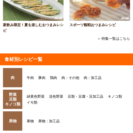
家飲み限定！夏を楽しむおつまみレシ
スポーツ観戦おつまみレシピ
ピ
＞ 特集一覧はこちら
食材別レシピ一覧
肉
牛肉
豚肉
鶏肉
肉：その他
肉：加工品
野菜
緑黄色野菜
淡色野菜
豆類・豆腐・豆加工品
キノコ類
豆類
イモ類
キノコ類
果物
果物
果物：加工品