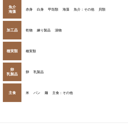
魚介
赤身
白身
甲殻類
海藻
魚介：その他
貝類
海藻
加工品
乾物
練り製品
漬物
種実類
種実類
卵
卵
乳製品
乳製品
主食
米
パン
麺
主食：その他