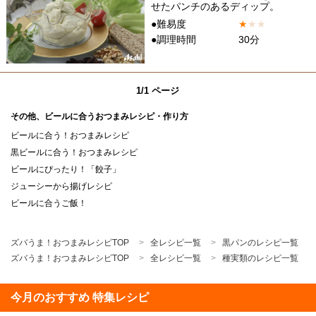
せたパンチのあるディップ。
●難易度
★
★
★
●調理時間
30分
1/1 ページ
その他、ビールに合うおつまみレシピ・作り方
ビールに合う！おつまみレシピ
黒ビールに合う！おつまみレシピ
ビールにぴったり！「餃子」
ジューシーから揚げレシピ
ビールに合うご飯！
ズバうま！おつまみレシピTOP
全レシピ一覧
黒パンのレシピ一覧
ズバうま！おつまみレシピTOP
全レシピ一覧
種実類のレシピ一覧
今月のおすすめ 特集レシピ