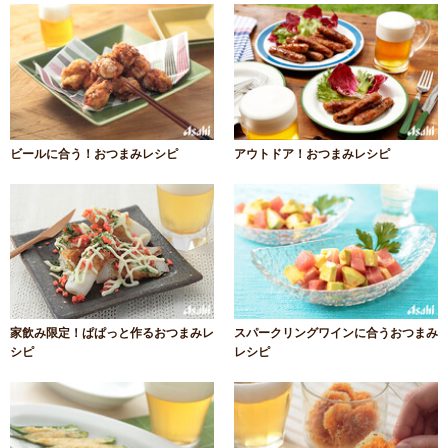
ビールに合う！おつまみレシピ
アウトドア！おつまみレシピ
家飲み限定！ぱぱっと作るおつまみレ
スパークリングワインに合うおつまみ
シピ
レシピ