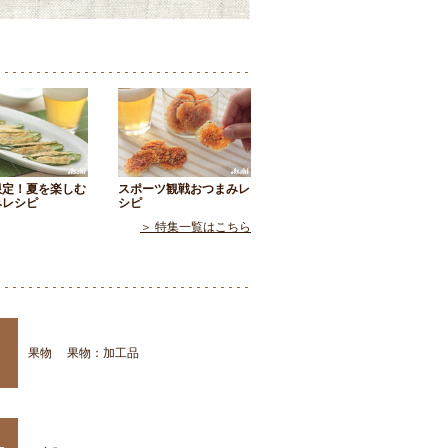
限定！夏を楽しむ
スポーツ観戦おつまみレ
みレシピ
シピ
＞ 特集一覧はこちら
果物
果物：加工品