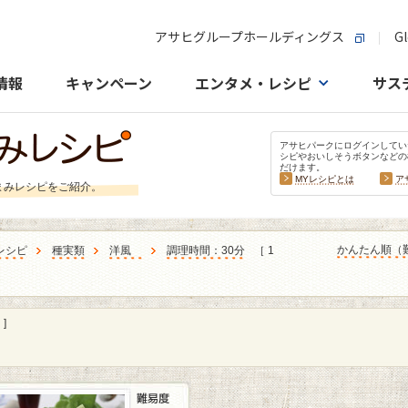
アサヒグループホールディングス
Gl
情報
キャンペーン
エンタメ・レシピ
サス
アサヒパークにログインしてい
シピやおいしそうボタンなどの
だけます。
MYレシピとは
ア
まみレシピをご紹介。
かんたん順（
レシピ
種実類
洋風
調理時間：30分
［ 1
]