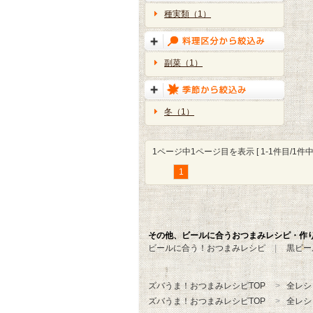
種実類（1）
副菜（1）
冬（1）
1ページ中1ページ目を表示 [ 1-1件目/1件中 
1
その他、ビールに合うおつまみレシピ・作
ビールに合う！おつまみレシピ
黒ビー
ズバうま！おつまみレシピTOP
全レシ
ズバうま！おつまみレシピTOP
全レシ