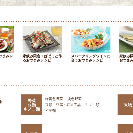
つまみレ
家飲み限定！ぱぱっと作
スパークリングワインに
家飲み
るおつまみレシピ
合うおつまみレシピ
おつま
緑黄色野菜
淡色野菜
野菜
他
豆類
果物
豆類・豆腐・豆加工品
キノコ類
キノコ類
イモ類