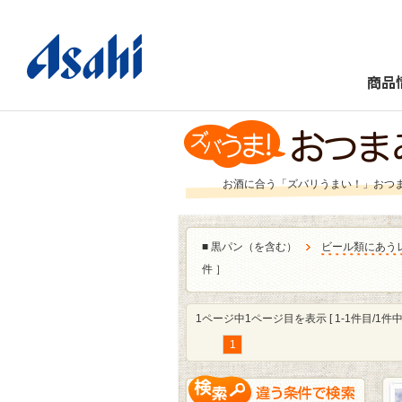
商品
お酒に合う「ズバリうまい！」おつ
■
黒パン（を含む）
ビール類にあう
件 ］
1ページ中1ページ目を表示 [ 1-1件目/1件中 
1