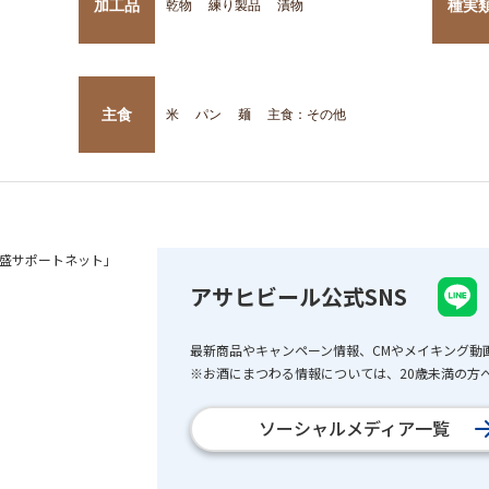
加工品
種実
乾物
練り製品
漬物
主食
米
パン
麺
主食：その他
盛サポートネット」
アサヒビール公式SNS
最新商品やキャンペーン情報、CMやメイキング動
※お酒にまつわる情報については、20歳未満の方へ
ソーシャルメディア一覧