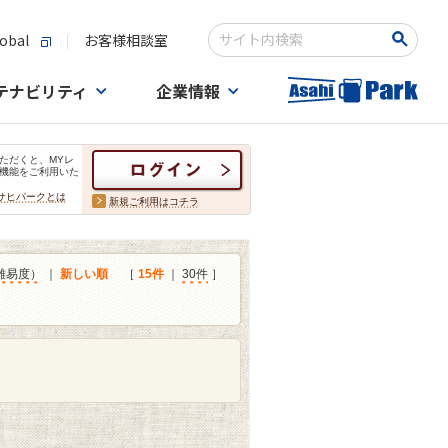
obal
お客様相談室
検索キーワード入力
テナビリティ
企業情報
ただくと、MYレ
機能をご利用いた
サヒパークとは
新規ご利用はコチラ
難易度）
｜
新しい順
［
15件
｜
30件
］