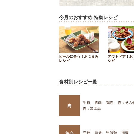
今月のおすすめ 特集レシピ
ビールに合う！おつまみ
アウトドア！お
レシピ
シピ
食材別レシピ一覧
牛肉
豚肉
鶏肉
肉：その
肉
肉：加工品
赤身
白身
甲殻類
海藻
魚介