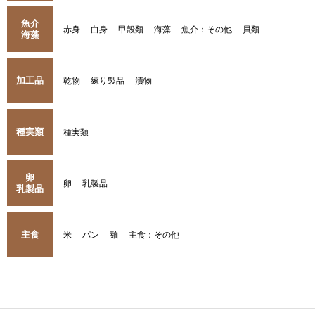
魚介
赤身
白身
甲殻類
海藻
魚介：その他
貝類
海藻
加工品
乾物
練り製品
漬物
種実類
種実類
卵
卵
乳製品
乳製品
主食
米
パン
麺
主食：その他