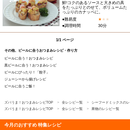
鮮!コクのあるソースと大きめの具
をたっぷりとのせて、ボリュームた
っぷりのカナッペに。
●難易度
★
★
★
●調理時間
30分
1/1 ページ
その他、ビールに合うおつまみレシピ・作り方
ビールに合う！おつまみレシピ
黒ビールに合う！おつまみレシピ
ビールにぴったり！「餃子」
ジューシーから揚げレシピ
ビールに合うご飯！
ズバうま！おつまみレシピTOP
全レシピ一覧
シーフードミックスのレ
ズバうま！おつまみレシピTOP
全レシピ一覧
果物のレシピ一覧
今月のおすすめ 特集レシピ