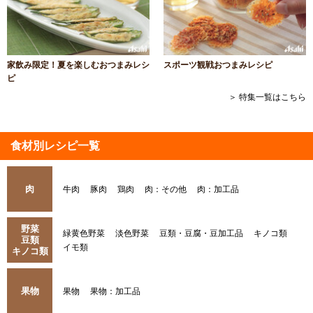
家飲み限定！夏を楽しむおつまみレシ
スポーツ観戦おつまみレシピ
ピ
＞ 特集一覧はこちら
食材別レシピ一覧
肉
牛肉
豚肉
鶏肉
肉：その他
肉：加工品
野菜
緑黄色野菜
淡色野菜
豆類・豆腐・豆加工品
キノコ類
豆類
イモ類
キノコ類
果物
果物
果物：加工品