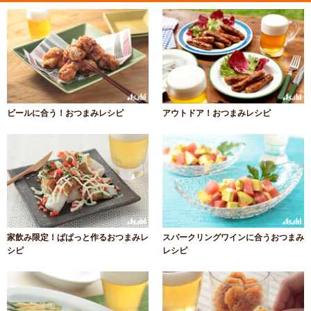
ビールに合う！おつまみレシピ
アウトドア！おつまみレシピ
家飲み限定！ぱぱっと作るおつまみレ
スパークリングワインに合うおつまみ
シピ
レシピ