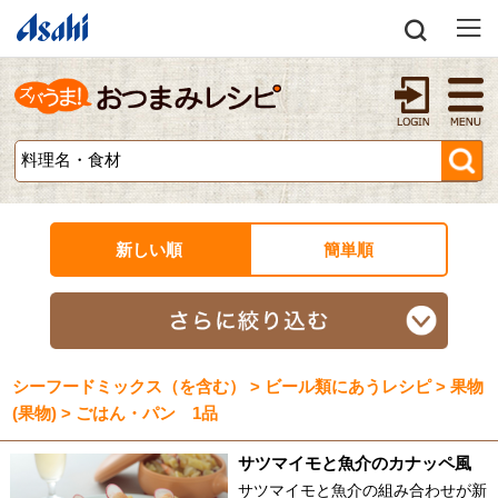
新しい順
簡単順
シーフードミックス（を含む） > ビール類にあうレシピ > 果物
(果物) > ごはん・パン 1品
サツマイモと魚介のカナッペ風
サツマイモと魚介の組み合わせが新