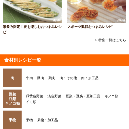
家飲み限定！夏を楽しむおつまみレシ
スポーツ観戦おつまみレシピ
ピ
＞ 特集一覧はこちら
食材別レシピ一覧
肉
牛肉
豚肉
鶏肉
肉：その他
肉：加工品
野菜
緑黄色野菜
淡色野菜
豆類・豆腐・豆加工品
キノコ類
豆類
イモ類
キノコ類
果物
果物
果物：加工品