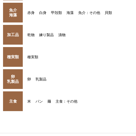
魚介
赤身
白身
甲殻類
海藻
魚介：その他
貝類
海藻
加工品
乾物
練り製品
漬物
種実類
種実類
卵
卵
乳製品
乳製品
主食
米
パン
麺
主食：その他