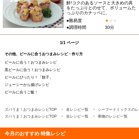
鮮!コクのあるソースと大きめの具
をたっぷりとのせて、ボリュームた
っぷりのカナッペに。
●難易度
★
★
★
●調理時間
30分
1/1 ページ
その他、ビールに合うおつまみレシピ・作り方
ビールに合う！おつまみレシピ
黒ビールに合う！おつまみレシピ
ビールにぴったり！「餃子」
ジューシーから揚げレシピ
ビールに合うご飯！
ズバうま！おつまみレシピTOP
全レシピ一覧
シーフードミックスのレ
ズバうま！おつまみレシピTOP
全レシピ一覧
果物のレシピ一覧
今月のおすすめ 特集レシピ