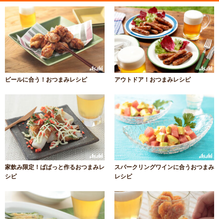
ビールに合う！おつまみレシピ
アウトドア！おつまみレシピ
家飲み限定！ぱぱっと作るおつまみレ
スパークリングワインに合うおつまみ
シピ
レシピ