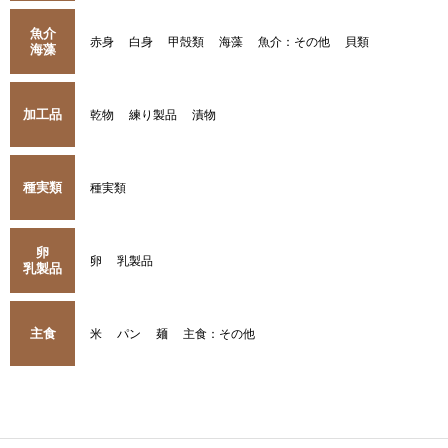
魚介
赤身
白身
甲殻類
海藻
魚介：その他
貝類
海藻
加工品
乾物
練り製品
漬物
種実類
種実類
卵
卵
乳製品
乳製品
主食
米
パン
麺
主食：その他