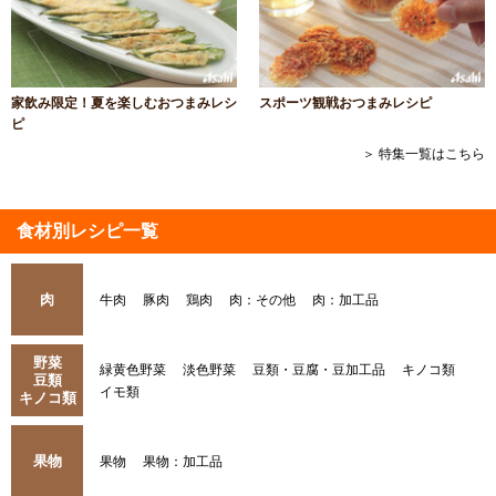
家飲み限定！夏を楽しむおつまみレシ
スポーツ観戦おつまみレシピ
ピ
＞ 特集一覧はこちら
食材別レシピ一覧
肉
牛肉
豚肉
鶏肉
肉：その他
肉：加工品
野菜
緑黄色野菜
淡色野菜
豆類・豆腐・豆加工品
キノコ類
豆類
イモ類
キノコ類
果物
果物
果物：加工品