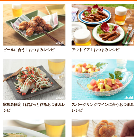
ビールに合う！おつまみレシピ
アウトドア！おつまみレシピ
家飲み限定！ぱぱっと作るおつまみレ
スパークリングワインに合うおつまみ
シピ
レシピ