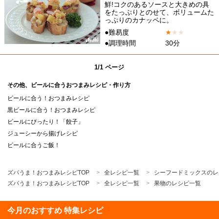
鮮!コクのあるソースと大きめの具
をたっぷりとのせて、ボリュームた
っぷりのカナッペに。
●難易度
★
★
★
●調理時間
30分
1/1 ページ
その他、ビールに合うおつまみレシピ・作り方
ビールに合う！おつまみレシピ
黒ビールに合う！おつまみレシピ
ビールにぴったり！「餃子」
ジューシーから揚げレシピ
ビールに合うご飯！
ズバうま！おつまみレシピTOP
全レシピ一覧
シーフードミックスのレ
ズバうま！おつまみレシピTOP
全レシピ一覧
果物のレシピ一覧
今月のおすすめ 特集レシピ