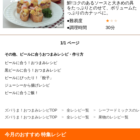
鮮!コクのあるソースと大きめの具
をたっぷりとのせて、ボリュームた
っぷりのカナッペに。
●難易度
★
★
★
●調理時間
30分
1/1 ページ
その他、ビールに合うおつまみレシピ・作り方
ビールに合う！おつまみレシピ
黒ビールに合う！おつまみレシピ
ビールにぴったり！「餃子」
ジューシーから揚げレシピ
ビールに合うご飯！
ズバうま！おつまみレシピTOP
全レシピ一覧
シーフードミックスのレ
ズバうま！おつまみレシピTOP
全レシピ一覧
果物のレシピ一覧
今月のおすすめ 特集レシピ