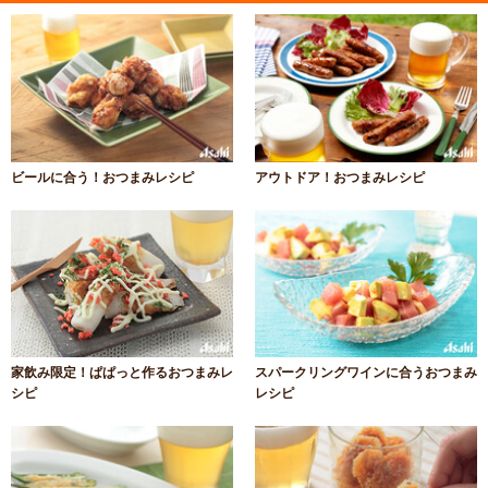
ビールに合う！おつまみレシピ
アウトドア！おつまみレシピ
家飲み限定！ぱぱっと作るおつまみレ
スパークリングワインに合うおつまみ
シピ
レシピ