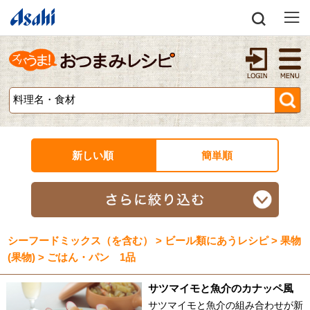
新しい順
簡単順
シーフードミックス（を含む） > ビール類にあうレシピ > 果物
(果物) > ごはん・パン 1品
サツマイモと魚介のカナッペ風
サツマイモと魚介の組み合わせが新