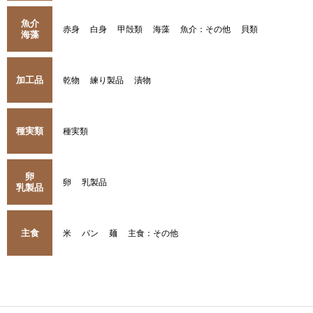
魚介
赤身
白身
甲殻類
海藻
魚介：その他
貝類
海藻
加工品
乾物
練り製品
漬物
種実類
種実類
卵
卵
乳製品
乳製品
主食
米
パン
麺
主食：その他