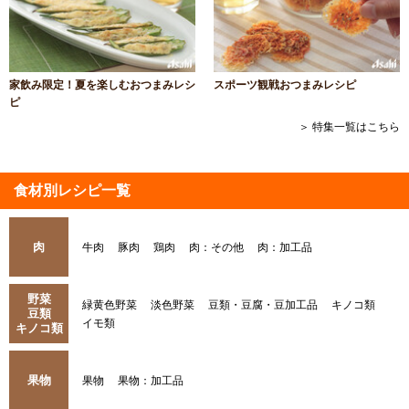
家飲み限定！夏を楽しむおつまみレシ
スポーツ観戦おつまみレシピ
ピ
＞ 特集一覧はこちら
食材別レシピ一覧
肉
牛肉
豚肉
鶏肉
肉：その他
肉：加工品
野菜
緑黄色野菜
淡色野菜
豆類・豆腐・豆加工品
キノコ類
豆類
イモ類
キノコ類
果物
果物
果物：加工品