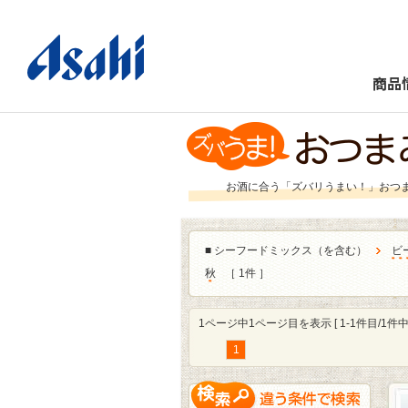
商品
お酒に合う「ズバリうまい！」おつ
■
シーフードミックス（を含む）
ビ
秋
［ 1件 ］
1ページ中1ページ目を表示 [ 1-1件目/1件中 
1