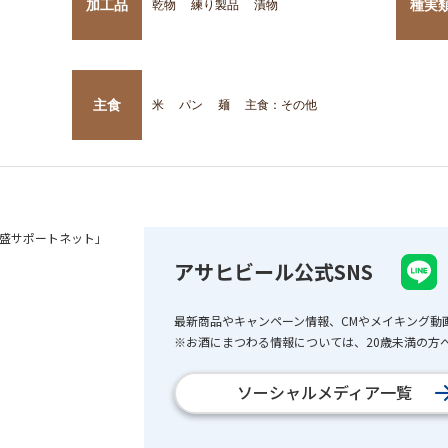
加工品
種実
乾物
練り製品
漬物
主食
米
パン
麺
主食：その他
盛サポートネット」
アサヒビール公式SNS
最新商品やキャンペーン情報、CMやメイキング動
※お酒にまつわる情報については、20歳未満の方へ
ソーシャルメディア一覧