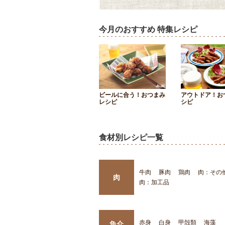
今月のおすすめ 特集レシピ
ビールに合う！おつまみ
アウトドア！お
レシピ
シピ
食材別レシピ一覧
牛肉
豚肉
鶏肉
肉：その
肉
肉：加工品
赤身
白身
甲殻類
海藻
魚介