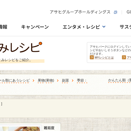
アサヒグループホールディングス
Gl
情報
キャンペーン
エンタメ・レシピ
サス
アサヒパークにログインしてい
シピやおいしそうボタンなどの
だけます。
MYレシピとは
ア
まみレシピをご紹介。
かんたん順（
ール類にあうレシピ
果物
(
果物
)
副菜
季節：
]