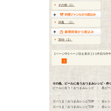
その他（1）
洋風 （1）
30分（1）
1ページ中1ページ目を表示 [ 1-1件目/1件中 
1
その他、ビールに合うおつまみレシピ・作
ビールに合う！おつまみレシピ
黒ビー
ズバうま！おつまみレシピTOP
全レシ
ズバうま！おつまみレシピTOP
全レシ