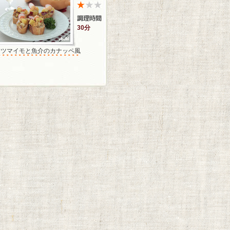
30分
サツマイモと魚介のカナッペ風