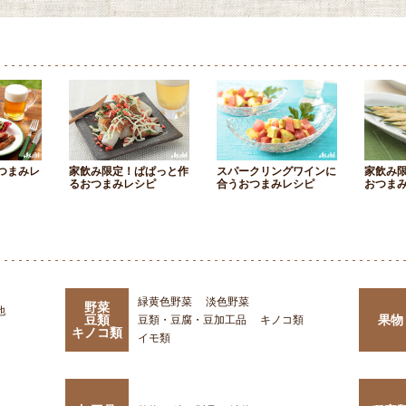
つまみレ
家飲み限定！ぱぱっと作
スパークリングワインに
家飲み
るおつまみレシピ
合うおつまみレシピ
おつま
緑黄色野菜
淡色野菜
野菜
他
豆類
果物
豆類・豆腐・豆加工品
キノコ類
キノコ類
イモ類