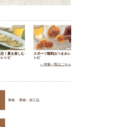
限定！夏を楽しむ
スポーツ観戦おつまみレ
みレシピ
シピ
＞ 特集一覧はこちら
果物
果物：加工品