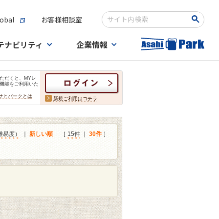
obal
お客様相談室
検索キーワード入力
テナビリティ
企業情報
ただくと、MYレ
機能をご利用いた
サヒパークとは
新規ご利用はコチラ
難易度）
｜
新しい順
［
15件
｜
30件
］